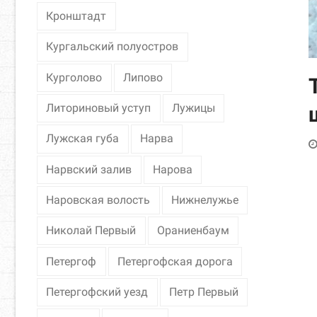
Кронштадт
Кургальский полуостров
Курголово
Липово
Литориновый уступ
Лужицы
Лужская губа
Нарва
Нарвский залив
Нарова
Наровская волость
Нижнелужье
Николай Первый
Ораниенбаум
Петергоф
Петергофская дорога
Петергофский уезд
Петр Первый