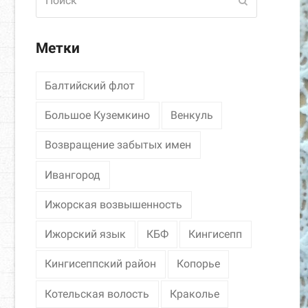
Отправить
Метки
Балтийский флот
Большое Куземкино
Венкуль
Возвращение забытых имен
Ивангород
Ижорская возвышенность
Ижорский язык
КБФ
Кингисепп
Кингисеппский район
Копорье
Котельская волость
Краколье