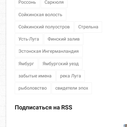
Россонь
Саркюля
Сойкинская волость
Сойкинский полуостров
Стрельна
Усть-Луга
Финский залив
Эстонская Ингерманландия
Ямбург
Ямбургский уезд
забытые имена
река Луга
рыболовство
свидетели эпох
Подписаться на RSS