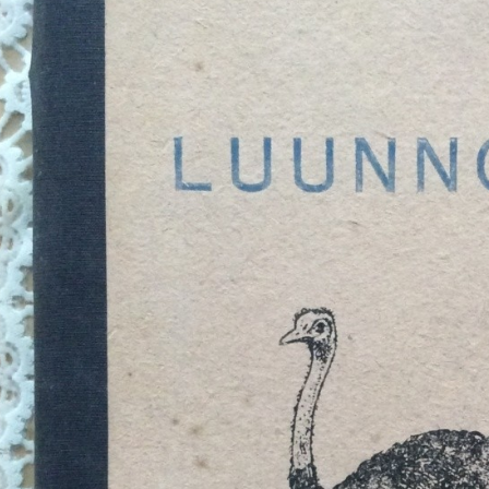
Необходимые
Использование
этих файлов cookie
обязательно. Они
необходимы для
функционирования
веб-сайта.
Статистика и
аналитика
Для того чтобы