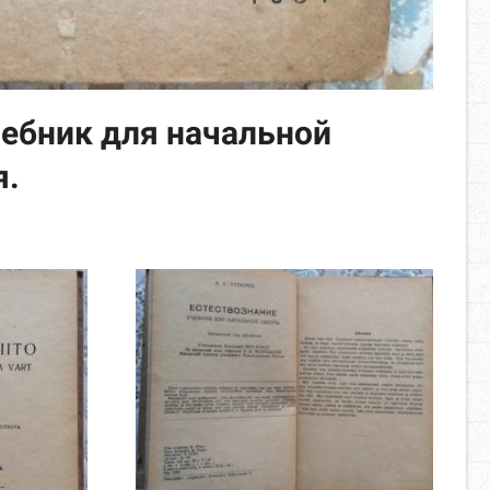
чебник для начальной
я.