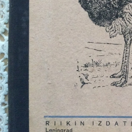
улучшить
функциональность
и структуру веб-
сайта, исходя из
того, как он
используется.
Пользовательский
опыт
Для обеспечения
максимально
эффективной работы
нашего сайта во
время вашего
посещения, отказ от
использования этих
файлов cookie
приведет к
исчезновению
некоторых функций
сайта.