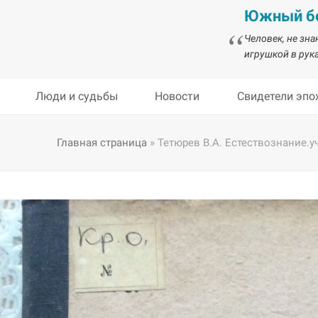
Южный бе
Человек, не зн
игрушкой в рука
Люди и судьбы
Новости
Свидетели эпо
Главная страница
»
Тетюрев В.А. Естествознание.у