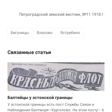
Маркетинг
Петроградский земский вестник, №11 1918 г.
Делясь своими
интересами и
информацией о вашем
поведении во время
Бегуницы
Власово
Ястребино
посещения нашего
сайта, вы повышаете
вероятность того, что
будете получать
Связанные статьи
персонализированный
контент и
предложения.
Балтийцы у эстонской границы
У эстонской границы есть пост Службы Связи и
Наблюдения Балтморя—Курголово. На этом посту— 6