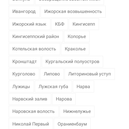
Ивангород
Ижорская возвышенность
Ижорский язык
КБФ
Кингисепп
Кингисеппский район
Копорье
Котельская волость
Краколье
Кронштадт
Кургальский полуостров
Курголово
Липово
Литориновый уступ
Лужицы
Лужская губа
Нарва
Нарвский залив
Нарова
Наровская волость
Нижнелужье
Николай Первый
Ораниенбаум