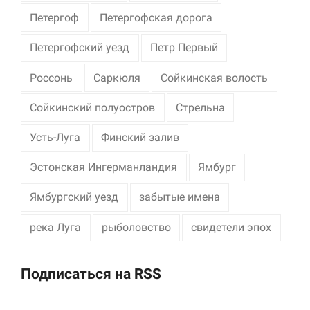
Петергоф
Петергофская дорога
Петергофский уезд
Петр Первый
Россонь
Саркюля
Сойкинская волость
Сойкинский полуостров
Стрельна
Усть-Луга
Финский залив
Эстонская Ингерманландия
Ямбург
Ямбургский уезд
забытые имена
река Луга
рыболовство
свидетели эпох
Подписаться на RSS