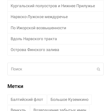
Кургальский полуостров и Нижнее Прилужье
Нарвско-Лужское междуречье
По Ижорской возвышенности
Вдоль Нарвского тракта
Острова Финского залива
Поиск
Отпра
Метки
Балтийский флот
Большое Куземкино
Венкуль
Возвращение забытых имен