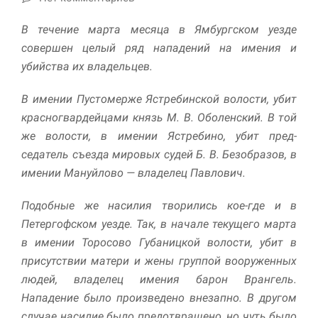
В течение марта месяца в Ямбургском уезде
совершен целый ряд нападений на имения и
убийства их владельцев.
В имении Пустомерже Ястребинской волости, убит
красногвардейцами князь М. В. Оболенский. В той
же волости, в имении Ястребино, убит пред­
седатель съезда мировых судей Б. В. Безобразов, в
Необходимые
Использование
имении Мануйлово — владелец Павлович.
этих файлов cookie
обязательно. Они
Подобные же насилия творились кое-где и в
необходимы для
функционирования
Петергофском уезде. Так, в начале текущего марта
веб-сайта.
в имении Торосово Губаницкой волости, убит в
присутствии матери и жены группой вооруженных
людей, владелец имения барон Врангель.
Статистика и
аналитика
Нападение было произведено внезапно. В другом
Для того чтобы
случае насилие было предотвращено, но чуть было