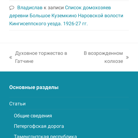
Владислав
к записи
Список домохозяев
деревни Большое Куземкино Наровской волости
Кингисеппского уезда. 1926-27 гг.
Духовное торжество в
В возрожденном
previous
next
Гатчине
колхозе
post:
post:
Основные разделы
Статьи
Общие сведения
Петергофская дорога
Таменгонтская республика