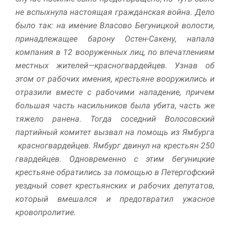
улучшить
не вспыхнула настоящая гражданская война. Дело
функциональность
и структуру веб-
было так: на имение Власово Бегуницкой волости,
сайта, исходя из
принадлежащее барону Остен-Сакену, напала
того, как он
компания в 12 вооружен­ных лиц, по впечатлениям
используется.
местных жителей—красно­гвардейцев. Узнав об
этом от рабочих имения, крестьяне вооружились и
Пользовательский
отразили вместе с рабо­чими нападение, причем
опыт
большая часть насиль­ников была убита, часть же
Для обеспечения
максимально
тяжело ранена. Тогда соседний Волосовский
эффективной работы
партийный комитет вызвал на помощь из Ямбурга
нашего сайта во
красногвардейцев. Ямбург двинул на крестьян 250
время вашего
посещения, отказ от
гвардейцев. Одновременно с этим бегуницкие
использования этих
крестьяне обратились за по­мощью в Петергофский
файлов cookie
уездный совет крестьянских и рабочих депутатов,
приведет к
исчезновению
который вмешался и предотвратил ужас­ное
некоторых функций
кровопролитие.
сайта.