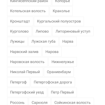
Кингисеппский район
Копорье
Котельская волость
Краколье
Кронштадт
Кургальский полуостров
Курголово
Липово
Литориновый уступ
Лужицы
Лужская губа
Нарва
Нарвский залив
Нарова
Наровская волость
Нижнелужье
Николай Первый
Ораниенбаум
Петергоф
Петергофская дорога
Петергофский уезд
Петр Первый
Россонь
Саркюля
Сойкинская волость