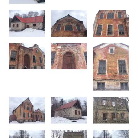
улучшить
функциональность
и структуру веб-
сайта, исходя из
того, как он
используется.
Пользовательский
опыт
Для обеспечения
максимально
эффективной работы
нашего сайта во
время вашего
посещения, отказ от
использования этих
файлов cookie
приведет к
исчезновению
некоторых функций
сайта.