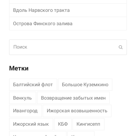
Вдоль Нарвского тракта
Острова Финского залива
Поиск
Отпра
Метки
Балтийский флот
Большое Куземкино
Венкуль
Возвращение забытых имен
Ивангород
Ижорская возвышенность
Ижорский язык
КБФ
Кингисепп