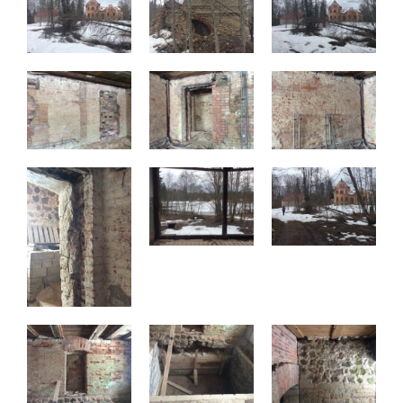
Маркетинг
Делясь своими
интересами и
информацией о вашем
поведении во время
посещения нашего
сайта, вы повышаете
вероятность того, что
будете получать
персонализированный
контент и
предложения.