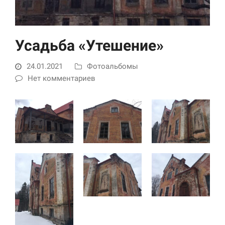
Усадьба «Утешение»
24.01.2021
Фотоальбомы
Нет комментариев
Необходимые
Использование
этих файлов cookie
обязательно. Они
необходимы для
функционирования
веб-сайта.
Статистика и
аналитика
Для того чтобы