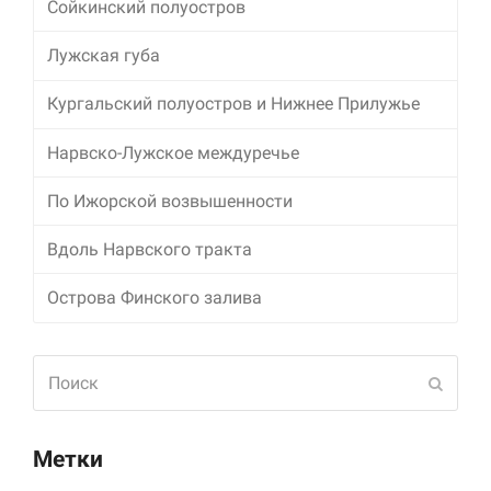
Сойкинский полуостров
Лужская губа
Кургальский полуостров и Нижнее Прилужье
Нарвско-Лужское междуречье
По Ижорской возвышенности
Вдоль Нарвского тракта
Острова Финского залива
Поиск
Отпра
Метки