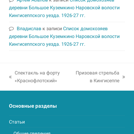
деревни Большое Куземкино Наровской волости
Кингисеппского уезда. 1926-27 гг.
Владислав
к записи
Список домохозяев
деревни Большое Куземкино Наровской волости
Кингисеппского уезда. 1926-27 гг.
Спектакль на форту
Призовая стрельба
previous
next
«Краснофлотский»
в Кингисеппе
post:
post:
Основные разделы
Статьи
Общие сведения