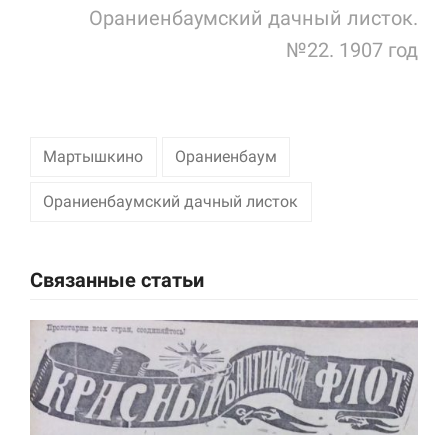
Ораниенбаумский дачный листок.
Маркетинг
№22. 1907 год
Делясь своими
интересами и
информацией о вашем
поведении во время
посещения нашего
сайта, вы повышаете
Мартышкино
Ораниенбаум
вероятность того, что
будете получать
Ораниенбаумский дачный листок
персонализированный
контент и
предложения.
Связанные статьи