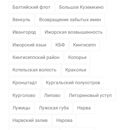
Балтийский флот
Большое Куземкино
Венкуль
Возвращение забытых имен
Ивангород
Ижорская возвышенность
Ижорский язык
КБФ
Кингисепп
Кингисеппский район
Копорье
Котельская волость
Краколье
Кронштадт
Кургальский полуостров
Курголово
Липово
Литориновый уступ
Лужицы
Лужская губа
Нарва
Нарвский залив
Нарова