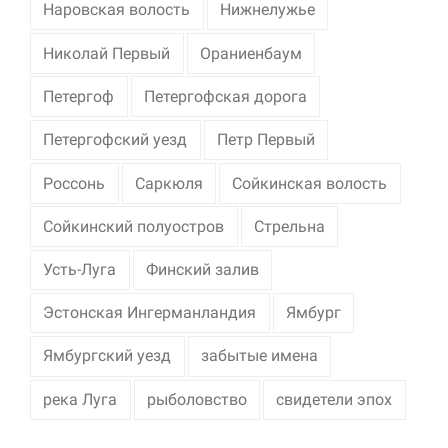
Наровская волость
Нижнелужье
Николай Первый
Ораниенбаум
Петергоф
Петергофская дорога
Петергофский уезд
Петр Первый
Россонь
Саркюля
Сойкинская волость
Сойкинский полуостров
Стрельна
Усть-Луга
Финский залив
Эстонская Ингерманландия
Ямбург
Ямбургский уезд
забытые имена
река Луга
рыболовство
свидетели эпох