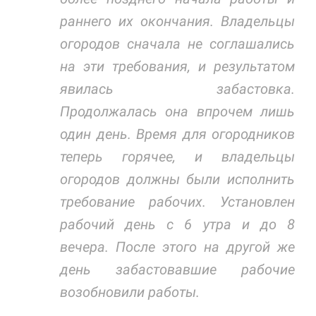
улучшить
раннего их окончания. Владельцы
функциональность
и структуру веб-
огородов сначала не соглашались
сайта, исходя из
того, как он
на эти требования, и результатом
используется.
явилась забастовка.
Продолжалась она впрочем лишь
Пользовательский
один день. Время для огородников
опыт
Для обеспечения
теперь горячее, и владельцы
максимально
эффективной работы
огородов должны были исполнить
нашего сайта во
требование рабочих. Установлен
время вашего
посещения, отказ от
рабочий день с 6 утра и до 8
использования этих
файлов cookie
вечера. После этого на другой же
приведет к
день забастовавшие рабочие
исчезновению
некоторых функций
возобновили работы.
сайта.