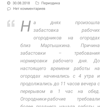
30.08.2018
Периодика
Нет комментариев
Н
а днях произошла
забастовка рабочих
огородников на огородах
близ Мартышкина. Причина
Необходимые
забастовки – требования
Использование
нормировки рабочего дня. До
этих файлов cookie
обязательно. Они
настоящего времени работы на
необходимы для
функционирования
огородах начинались с 4 утра и
веб-сайта.
продолжались до 11 часов вечера с
перерывом в 1 час на обед.
Статистика и
Огородники-рабочие требовали
аналитика
Для того чтобы
более позднего начала работы и