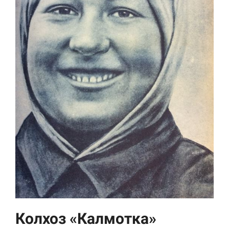
Необходимые
Использование
этих файлов cookie
обязательно. Они
необходимы для
функционирования
веб-сайта.
Статистика и
аналитика
Колхоз «Калмотка»
Для того чтобы