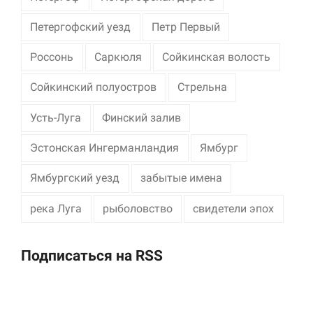
Петергофский уезд
Петр Первый
Россонь
Саркюля
Сойкинская волость
Сойкинский полуостров
Стрельна
Усть-Луга
Финский залив
Эстонская Ингерманландия
Ямбург
Ямбургский уезд
забытые имена
река Луга
рыболовство
свидетели эпох
Подписаться на RSS