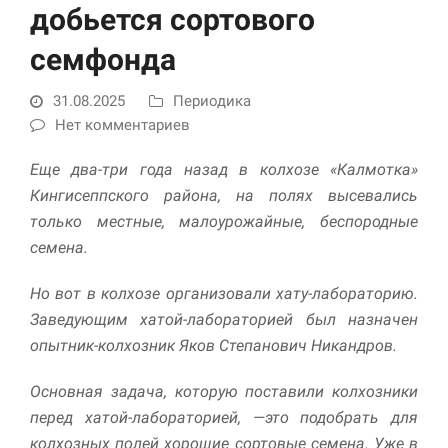
улучшить
добьется сортового
функциональность
и структуру веб-
семфонда
сайта, исходя из
того, как он
31.08.2025
Периодика
используется.
Нет комментариев
Еще два-три года назад в колхозе «Калмотка»
Пользовательский
опыт
Кингисеппского района, на полях высевались
Для обеспечения
только местные, малоурожайные, беспородные
максимально
семена.
эффективной работы
нашего сайта во
время вашего
Но вот в колхозе организовали хату-лабораторию.
посещения, отказ от
Заведующим хатой-лабораторией был назначен
использования этих
файлов cookie
опытник-колхозник Яков Степанович Никандров.
приведет к
исчезновению
Основная задача, которую поставили колхозники
некоторых функций
перед хатой-лабораторией, —это подобрать для
сайта.
колхозных полей хорошие сортовые семена. Уже в