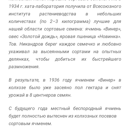
1934 г. хата-лаборатория получила от Всесоюзного
Маркетинг
института растениеводства в небольших
Делясь своими
количествах (по 2–3 килограмма) лучшие для
интересами и
информацией о вашем
нашей области сортовые семена: ячмень «Винер»,
поведении во время
овес «Золотой дождь», яровая пшеница «Новинка».
посещения нашего
Тов. Никандров берег каждое семечко и любовно
сайта, вы повышаете
вероятность того, что
ухаживал за высеянными сортами на опытных
будете получать
делянках, чтобы добиться их быстрейшего
персонализированный
размножения.
контент и
предложения.
В результате, в 1936 году ячменем «Винер» в
колхозе было уже засеяно пол гектара и снят
урожай в 8 центнеров семян.
С будущего года местный беспородный ячмень
будет полностью вытеснен из колхозных посевов
сортовым ячменем.