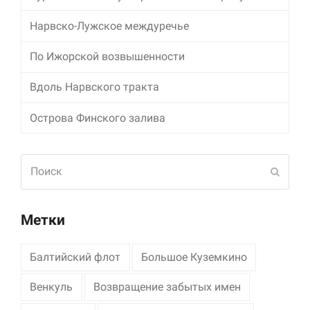
Нарвско-Лужское междуречье
По Ижорской возвышенности
Вдоль Нарвского тракта
Острова Финского залива
Поиск
Отпра
Метки
Балтийский флот
Большое Куземкино
Венкуль
Возвращение забытых имен