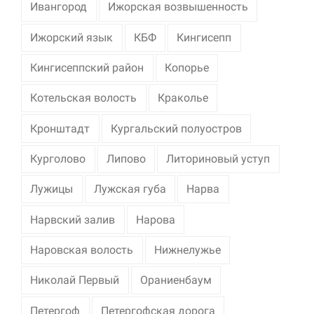
Ивангород
Ижорская возвышенность
Ижорский язык
КБФ
Кингисепп
Кингисеппский район
Копорье
Котельская волость
Краколье
Кронштадт
Кургальский полуостров
Курголово
Липово
Литориновый уступ
Лужицы
Лужская губа
Нарва
Нарвский залив
Нарова
Наровская волость
Нижнелужье
Николай Первый
Ораниенбаум
Петергоф
Петергофская дорога