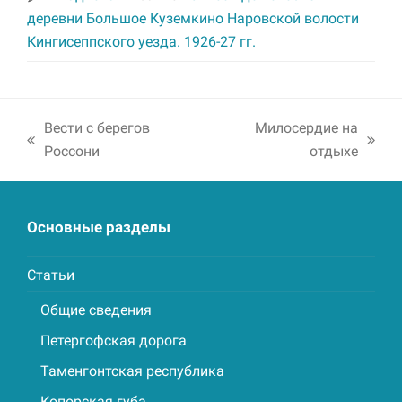
деревни Большое Куземкино Наровской волости
Кингисеппского уезда. 1926-27 гг.
Вести с берегов
Милосердие на
previous
next
Россони
отдыхе
post:
post:
Основные разделы
Статьи
Общие сведения
Петергофская дорога
Таменгонтская республика
Копорская губа