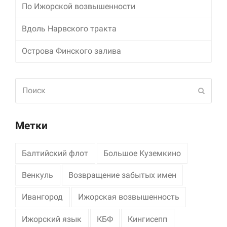
По Ижорской возвышенности
Вдоль Нарвского тракта
Острова Финского залива
Поиск
Отпра
Метки
Балтийский флот
Большое Куземкино
Венкуль
Возвращение забытых имен
Ивангород
Ижорская возвышенность
Ижорский язык
КБФ
Кингисепп