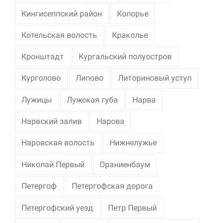
Кингисеппский район
Копорье
Котельская волость
Краколье
Кронштадт
Кургальский полуостров
Курголово
Липово
Литориновый уступ
Лужицы
Лужская губа
Нарва
Нарвский залив
Нарова
Наровская волость
Нижнелужье
Николай Первый
Ораниенбаум
Петергоф
Петергофская дорога
Петергофский уезд
Петр Первый