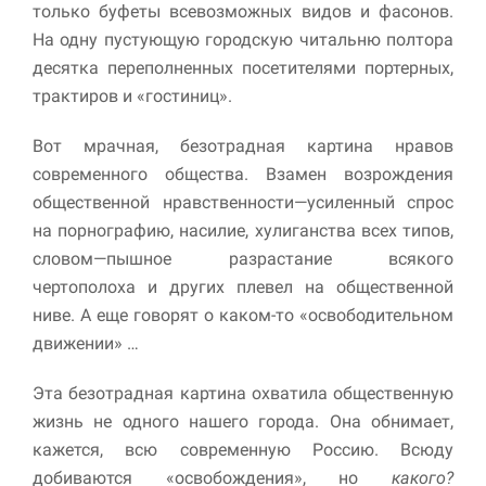
только буфеты всевозможных видов и фасонов.
улучшить
функциональность
На одну пустующую городскую читальню полтора
и структуру веб-
десятка переполненных посетителями портерных,
сайта, исходя из
того, как он
трактиров и «гостиниц».
используется.
Вот мрачная, безотрадная картина нравов
современного общества. Взамен возрождения
Пользовательский
общественной нравственности—усиленный спрос
опыт
на порнографию, насилие, хулиганства всех типов,
Для обеспечения
максимально
словом—пышное разрастание всякого
эффективной работы
чертополоха и других плевел на общественной
нашего сайта во
время вашего
ниве. А еще говорят о каком-то «освободительном
посещения, отказ от
движении» …
использования этих
файлов cookie
Эта безотрадная картина охватила общественную
приведет к
исчезновению
жизнь не одного нашего города. Она обнимает,
некоторых функций
кажется, всю современную Россию. Всюду
сайта.
добиваются «освобождения», но
какого?