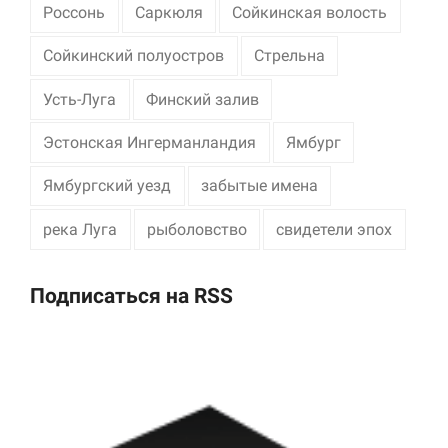
Россонь
Саркюля
Сойкинская волость
Сойкинский полуостров
Стрельна
Усть-Луга
Финский залив
Эстонская Ингерманландия
Ямбург
Ямбургский уезд
забытые имена
река Луга
рыболовство
свидетели эпох
Подписаться на RSS