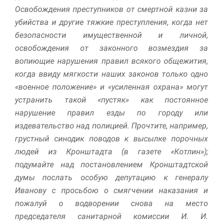
Освобождения преступников от смертной казни за
Маркетинг
убийства и другие тяжкие преступления, когда нет
Делясь своими
безопасности имущественной и личной,
интересами и
освобождения от законного возмездия за
информацией о вашем
поведении во время
вопиющие нарушения правил всякого общежития,
посещения нашего
когда ввиду мягкости наших законов только одно
сайта, вы повышаете
«военное положение» и «усиленная охрана» могут
вероятность того, что
будете получать
устранить такой «пустяк» как постоянное
персонализированный
нарушение правил езды по городу или
контент и
предложения.
издевательство над полицией. Прочтите, например,
грустный синодик поводов к высылке порочных
людей из Кронштадта (в газете «Котлин»);
подумайте над постановлением Кронштадтской
думы послать особую депутацию к генералу
Иванову с просьбою о смягчении наказания и
пожалуй о водворении снова на место
председателя санитарной комиссии И. И.