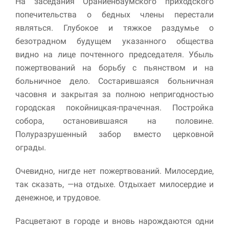
На заседания Ораниенбаумского приходского
попечительства о бедных члены перестали
являться. Глубокое и тяжкое раздумье о
безотрадном будущем указанного общества
видно на лице почтенного председателя. Убыль
пожертвований на борьбу с пьянством и на
больничное дело. Состарившаяся больничная
часовня и закрытая за полною непригодностью
городская покойницкая-прачечная. Постройка
Необходимые
собора, остановившаяся на половине.
Использование
этих файлов cookie
Полуразрушенный забор вместо церковной
обязательно. Они
ограды.
необходимы для
функционирования
Очевидно, нигде нет пожертвований. Милосердие,
веб-сайта.
так сказать, —на отдыхе. Отдыхает милосердие и
денежное, и трудовое.
Статистика и
аналитика
Расцветают в городе и вновь нарождаются одни
Для того чтобы