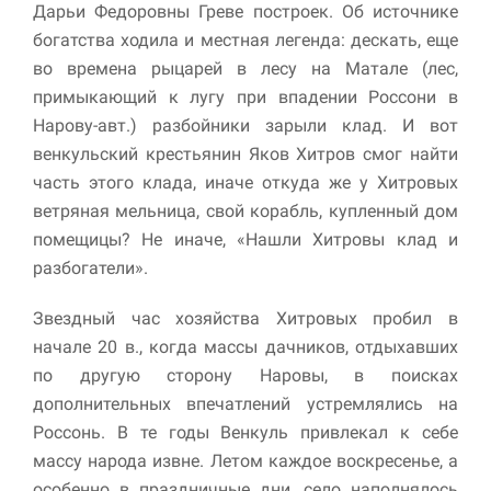
Дарьи Федоровны Греве построек. Об источнике
богатства ходила и местная легенда: дескать, еще
во времена рыцарей в лесу на Матале (лес,
примыкающий к лугу при впадении Россони в
Нарову-авт.) разбойники зарыли клад. И вот
венкульский крестьянин Яков Хитров смог найти
часть этого клада, иначе откуда же у Хитровых
ветряная мельница, свой корабль, купленный дом
помещицы? Не иначе, «Нашли Хитровы клад и
разбогатели».
Звездный час хозяйства Хитровых пробил в
начале 20 в., когда массы дачников, отдыхавших
по другую сторону Наровы, в поисках
дополнительных впечатлений устремлялись на
Россонь. В те годы Венкуль привлекал к себе
массу народа извне. Летом каждое воскресенье, а
особенно в праздничные дни, село наполнялось