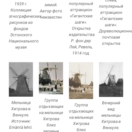
популярный
1939 г.
зимой.
популярный
аттракцион
Коллекция
Автор фото
аттракцион
«Гигантские
этнографических
неизвестен
«Гигантские
шаги».
рисунков из
шаги».
Открытка
фондов
Дореволюционн
издательства
Эстонского
почтовая
Р. фон дер
Национального
открытка
Лей, Ревель,
музея
1914 год.
Группа
Мельница
Вечерний
Группа
отдыхающих
Хитрова в
вид
отдыхающих
на мельнице
Венкуле.
мельницы
на мельнице
Хитрова
Источник:
Хитрова в
Хитрова
близ
Emäntä lehti.
Венкуле.
близ
деревни