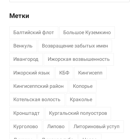
Метки
Балтийский флот
Большое Куземкино
Венкуль
Возвращение забытых имен
Ивангород
Ижорская возвышенность
Ижорский язык
КБФ
Кингисепп
Кингисеппский район
Копорье
Котельская волость
Краколье
Кронштадт
Кургальский полуостров
Курголово
Липово
Литориновый уступ