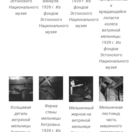
Эстонского
Венкуле.
1939 г. Из
улучшить
к
Национального
1939 г. Из
фондов
функциональность
вращающейся
музея
фондов
Эстонского
и структуру веб-
лопасти
Эстонского
Национального
сайта, исходя из
колеса
того, как он
Национального
музея
ветряной
используется.
музея
мельницы.
1939 г. Из
фондов
Пользовательский
Эстонского
опыт
Национального
Для обеспечения
музея
максимально
эффективной работы
нашего сайта во
время вашего
посещения, отказ от
использования этих
файлов cookie
Ферма
приведет к
Мельничная
Кольцевая
Мельничный
стены
исчезновению
лестница,
деталь
жернов на
некоторых функций
мельницы
часть
ветряной
ветряной
сайта.
Хитровых.
машинного
мельницы
мельнице
1939 г. Из
отделения и