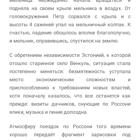
мельница неожиданно начала вращаться и
подняла на своем крыле мельника в воздух. От
головокружения Петр сорвался с крыла и с
высоты 4 саженей упал на мельничный колпак. К
счастью, падение обошлось вполне благополучно,
и мельник, оправившись, спустился на землю.
С обретением независимости Эстонией, к которой
отошло старинное село Венкуль, ситуация стала
постепенно меняться: безмятежность уступала
место экономическим сложностям и
приспособлению к требованиям новых властей,
хотя поначалу казалось, что все останется как
прежде: визиты дачников, снующие по Россони
ялики, музыка и пение допоздна.
Атмосферу поездок по Россони того времени
хорошо передаёт фрагмент зарисовки под