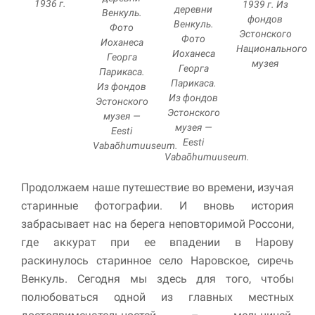
1936 г.
1939 г. Из
деревни
Венкуль.
фондов
Венкуль.
Фото
Эстонского
Фото
Иоханеса
Национального
Иоханеса
Георга
музея
Георга
Парикаса.
Парикаса.
Из фондов
Из фондов
Эстонского
Эстонского
музея —
музея —
Eesti
Eesti
Vabaõhumuuseum.
Vabaõhumuuseum.
Продолжаем наше путешествие во времени, изучая
старинные фотографии. И вновь история
забрасывает нас на берега неповторимой Россони,
где аккурат при ее впадении в Нарову
раскинулось старинное село Наровское, сиречь
Венкуль. Сегодня мы здесь для того, чтобы
полюбоваться одной из главных местных