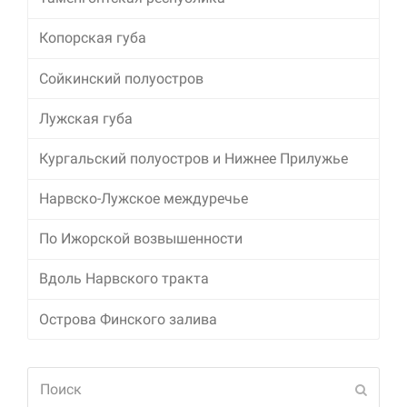
Копорская губа
Сойкинский полуостров
Лужская губа
Кургальский полуостров и Нижнее Прилужье
Нарвско-Лужское междуречье
По Ижорской возвышенности
Вдоль Нарвского тракта
Острова Финского залива
Поиск
Отпра