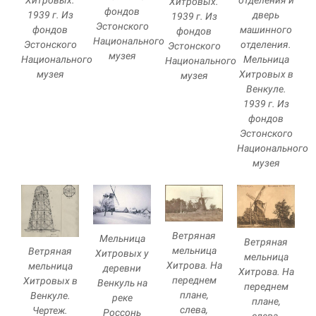
Хитровых.
Хитровых.
фондов
дверь
1939 г. Из
1939 г. Из
Эстонского
Маркетинг
машинного
фондов
фондов
Национального
Делясь своими
отделения.
Эстонского
Эстонского
интересами и
музея
Мельница
Национального
Национального
информацией о вашем
Хитровых в
музея
музея
поведении во время
Венкуле.
посещения нашего
1939 г. Из
сайта, вы повышаете
фондов
вероятность того, что
Эстонского
будете получать
Национального
персонализированный
контент и
музея
предложения.
Ветряная
Мельница
Ветряная
мельница
Ветряная
Хитровых у
мельница
Хитрова. На
мельница
деревни
Хитрова. На
переднем
Хитровых в
Венкуль на
переднем
плане,
Венкуле.
реке
плане,
слева,
Чертеж.
Россонь
слева,