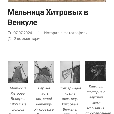
Мельница Хитровых в
Венкуле
07.07.2024
История в фотографиях
2 комментария
Необходимые
Использование
этих файлов cookie
обязательно. Они
необходимы для
функционирования
веб-сайта.
Большая
Мельница
Верхня
Конструкция
шестерня в
Хитрова.
часть
крыла
верхней
Венкуль.
ветряной
мельницы
Статистика и
части
1939 г. Из
мельницы
Хитрова в
аналитика
мельницы,
фондов
Хитровых в
Венкуле.
Для того чтобы
прикрепленная