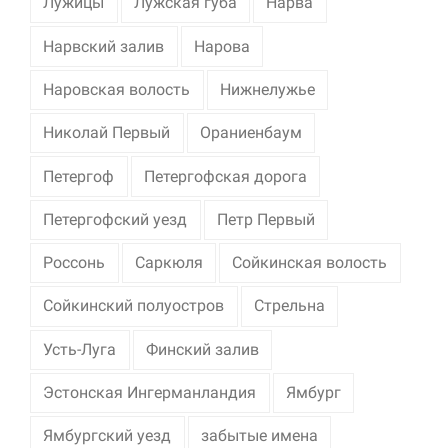
Лужицы
Лужская губа
Нарва
Нарвский залив
Нарова
Наровская волость
Нижнелужье
Николай Первый
Ораниенбаум
Петергоф
Петергофская дорога
Петергофский уезд
Петр Первый
Россонь
Саркюля
Сойкинская волость
Сойкинский полуостров
Стрельна
Усть-Луга
Финский залив
Эстонская Ингерманландия
Ямбург
Ямбургский уезд
забытые имена