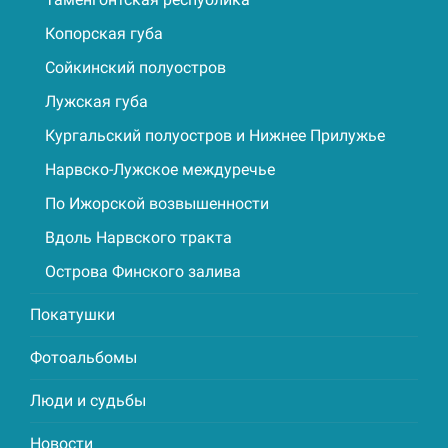
Копорская губа
Сойкинский полуостров
Лужская губа
Кургальский полуостров и Нижнее Прилужье
Нарвско-Лужское междуречье
По Ижорской возвышенности
Вдоль Нарвского тракта
Острова Финского залива
Покатушки
Фотоальбомы
Люди и судьбы
Новости