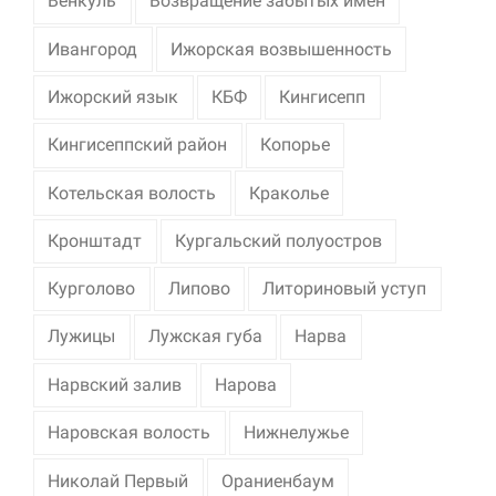
Венкуль
Возвращение забытых имен
Ивангород
Ижорская возвышенность
Ижорский язык
КБФ
Кингисепп
Кингисеппский район
Копорье
Котельская волость
Краколье
Кронштадт
Кургальский полуостров
Курголово
Липово
Литориновый уступ
Лужицы
Лужская губа
Нарва
Нарвский залив
Нарова
Наровская волость
Нижнелужье
Николай Первый
Ораниенбаум