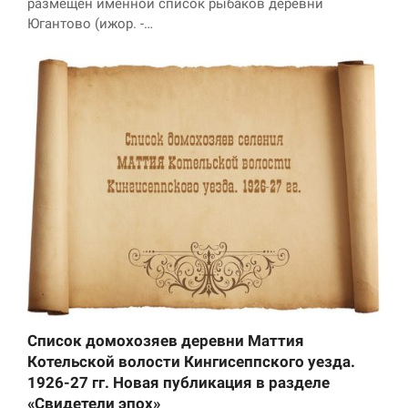
размещен именной список рыбаков деревни
Югантово (ижор. -…
Маркетинг
Делясь своими
интересами и
информацией о вашем
поведении во время
посещения нашего
сайта, вы повышаете
вероятность того, что
будете получать
персонализированный
контент и
предложения.
Список домохозяев деревни Маттия
Котельской волости Кингисеппского уезда.
1926-27 гг. Новая публикация в разделе
«Свидетели эпох»