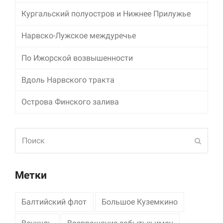
Кургальский полуостров и Нижнее Прилужье
Нарвско-Лужское междуречье
По Ижорской возвышенности
Вдоль Нарвского тракта
Острова Финского залива
Поиск
Отпра
Метки
Балтийский флот
Большое Куземкино