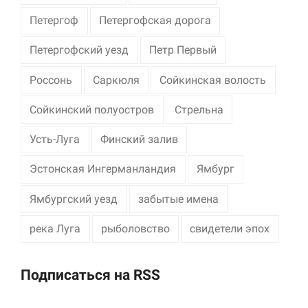
Петергоф
Петергофская дорога
Петергофский уезд
Петр Первый
Россонь
Саркюля
Сойкинская волость
Сойкинский полуостров
Стрельна
Усть-Луга
Финский залив
Эстонская Ингерманландия
Ямбург
Ямбургский уезд
забытые имена
река Луга
рыболовство
свидетели эпох
Подписаться на RSS