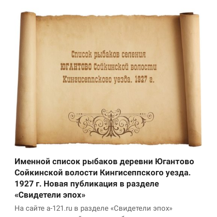
улучшить
функциональность
и структуру веб-
сайта, исходя из
того, как он
используется.
Пользовательский
опыт
Для обеспечения
максимально
эффективной работы
нашего сайта во
время вашего
посещения, отказ от
использования этих
Именной список рыбаков деревни Югантово
файлов cookie
Сойкинской волости Кингисеппского уезда.
приведет к
1927 г. Новая публикация в разделе
исчезновению
«Свидетели эпох»
некоторых функций
сайта.
На сайте a-121.ru в разделе «Свидетели эпох»