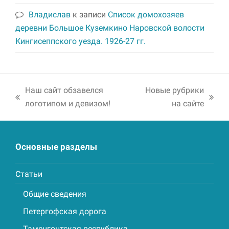
Владислав
к записи
Список домохозяев
деревни Большое Куземкино Наровской волости
Кингисеппского уезда. 1926-27 гг.
Наш сайт обзавелся
Новые рубрики
previous
next
логотипом и девизом!
на сайте
post:
post:
Основные разделы
Статьи
Общие сведения
Петергофская дорога
Таменгонтская республика