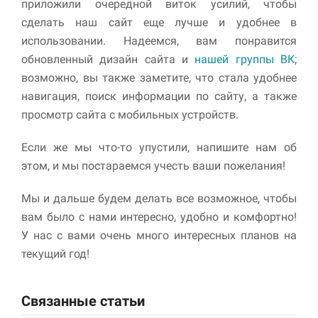
приложили очередной виток усилий, чтобы
сделать наш сайт еще лучше и удобнее в
использовании. Надеемся, вам понравится
обновленный дизайн сайта и
нашей группы ВК
;
возможно, вы также заметите, что стала удобнее
навигация, поиск информации по сайту, а также
просмотр сайта с мобильных устройств.
Если же мы что-то упустили, напишите нам об
Необходимые
этом, и мы постараемся учесть ваши пожелания!
Использование
этих файлов cookie
обязательно. Они
Мы и дальше будем делать все возможное, чтобы
необходимы для
вам было с нами интересно, удобно и комфортно!
функционирования
У нас с вами очень много интересных планов на
веб-сайта.
текущий год!
Статистика и
аналитика
Связанные статьи
Для того чтобы