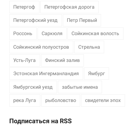
Петергоф
Петергофская дорога
Петергофский уезд
Петр Первый
Россонь
Саркюля
Сойкинская волость
Сойкинский полуостров
Стрельна
Усть-Луга
Финский залив
Эстонская Ингерманландия
Ямбург
Ямбургский уезд
забытые имена
река Луга
рыболовство
свидетели эпох
Подписаться на RSS