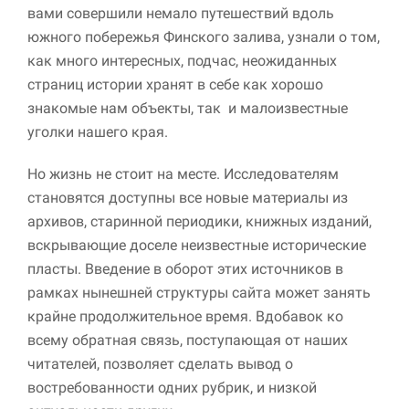
вами совершили немало путешествий вдоль
южного побережья Финского залива, узнали о том,
как много интересных, подчас, неожиданных
страниц истории хранят в себе как хорошо
знакомые нам объекты, так и малоизвестные
уголки нашего края.
Но жизнь не стоит на месте. Исследователям
становятся доступны все новые материалы из
Необходимые
Использование
архивов, старинной периодики, книжных изданий,
этих файлов cookie
вскрывающие доселе неизвестные исторические
обязательно. Они
пласты. Введение в оборот этих источников в
необходимы для
функционирования
рамках нынешней структуры сайта может занять
веб-сайта.
крайне продолжительное время. Вдобавок ко
всему обратная связь, поступающая от наших
читателей, позволяет сделать вывод о
Статистика и
аналитика
востребованности одних рубрик, и низкой
Для того чтобы