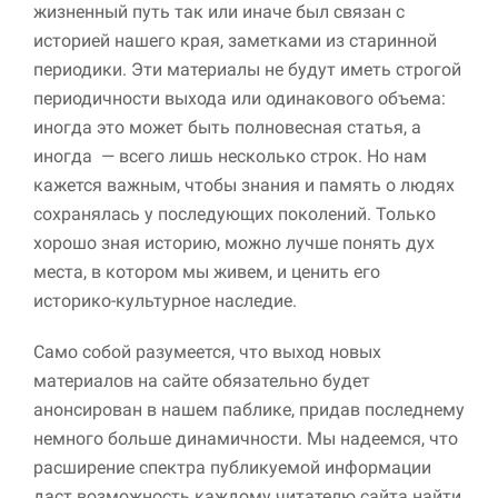
жизненный путь так или иначе был связан с
историей нашего края, заметками из старинной
Маркетинг
Делясь своими
периодики. Эти материалы не будут иметь строгой
интересами и
периодичности выхода или одинакового объема:
информацией о вашем
иногда это может быть полновесная статья, а
поведении во время
посещения нашего
иногда — всего лишь несколько строк. Но нам
сайта, вы повышаете
кажется важным, чтобы знания и память о людях
вероятность того, что
сохранялась у последующих поколений. Только
будете получать
персонализированный
хорошо зная историю, можно лучше понять дух
контент и
места, в котором мы живем, и ценить его
предложения.
историко-культурное наследие.
Само собой разумеется, что выход новых
материалов на сайте обязательно будет
анонсирован в нашем паблике, придав последнему
немного больше динамичности. Мы надеемся, что
расширение спектра публикуемой информации
даст возможность каждому читателю сайта найти