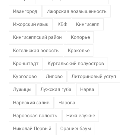
Ивангород
Ижорская возвышенность
Ижорский язык
КБФ
Кингисепп
Кингисеппский район
Копорье
Котельская волость
Краколье
Кронштадт
Кургальский полуостров
Курголово
Липово
Литориновый уступ
Лужицы
Лужская губа
Нарва
Нарвский залив
Нарова
Наровская волость
Нижнелужье
Николай Первый
Ораниенбаум