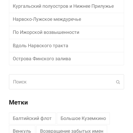
Кургальский полуостров и Нижнее Прилужье
Нарвско-Лужское междуречье
По Ижорской возвышенности
Вдоль Нарвского тракта
Острова Финского залива
Поиск
Отпра
Метки
Балтийский флот
Большое Куземкино
Венкуль
Возвращение забытых имен