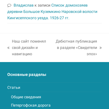
Владислав
к записи
Список домохозяев
деревни Большое Куземкино Наровской волости
Кингисеппского уезда. 1926-27 гг.
Наш сайт поменял
Дебютная публикация
свой дизайн и
в разделе «Свидетели
previous
next
навигацию
эпох»
post:
post:
Основные разделы
Статьи
Общие сведения
Петергофская дорога