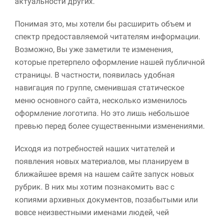
актуальности других.
улучшить
функциональность
Понимая это, мы хотели бы расширить объем и
и структуру веб-
сайта, исходя из
спектр предоставляемой читателям информации.
того, как он
Возможно, Вы уже заметили те изменения,
используется.
которые претерпело оформление нашей публичной
страницы. В частности, появилась удобная
Пользовательский
навигация по группе, сменившая статическое
опыт
меню основного сайта, несколько изменилось
Для обеспечения
оформление логотипа. Но это лишь небольшое
максимально
эффективной работы
превью перед более существенными изменениями.
нашего сайта во
время вашего
Исходя из потребностей наших читателей и
посещения, отказ от
использования этих
появления новых материалов, мы планируем в
файлов cookie
ближайшее время на нашем сайте запуск новых
приведет к
рубрик. В них мы хотим познакомить вас с
исчезновению
некоторых функций
копиями архивных документов, позабытыми или
сайта.
вовсе неизвестными именами людей, чей