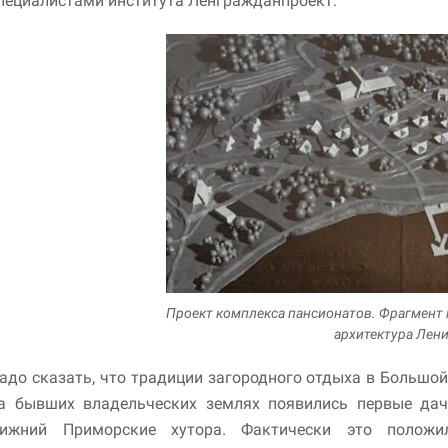
пециалистами института Ленгражданпроект.
Маркетинг
Делясь своими
интересами и
информацией о вашем
поведении во время
посещения нашего
сайта, вы повышаете
вероятность того, что
будете получать
персонализированный
контент и
предложения.
Проект комплекса пансионатов. Фрагмент 
архитектура Лен
адо сказать, что традиции загородного отдыха в Большой 
а бывших владельческих землях появились первые дач
ижний Приморские хутора. Фактически это полож