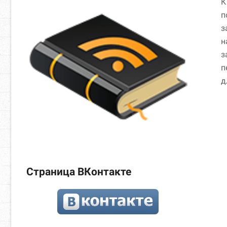
К
п
з
н
з
п
д
Страница ВКонтакте