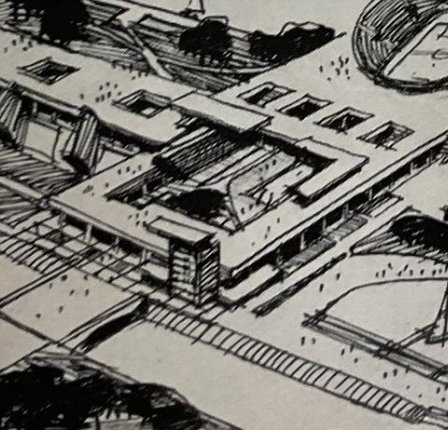
Необходимые
Использование
этих файлов cookie
обязательно. Они
необходимы для
функционирования
веб-сайта.
Статистика и
аналитика
Для того чтобы