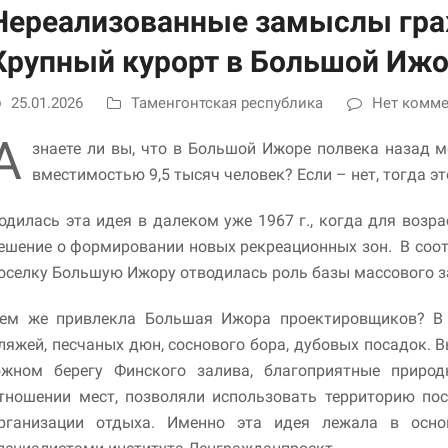
улучшить
Нереализованные замыслы гра
функциональность
и структуру веб-
Крупный курорт в Большой Иж
сайта, исходя из
того, как он
25.01.2026
Таменгонтская республика
Нет комм
используется.
А
знаете ли вы, что в Большой Ижоре полвека назад 
Пользовательский
вместимостью 9,5 тысяч человек? Если – нет, тогда э
опыт
Для обеспечения
одилась эта идея в далеком уже 1967 г., когда для воз
максимально
ешение о формировании новых рекреационных зон. В соот
эффективной работы
нашего сайта во
оселку Большую Ижору отводилась роль базы массового з
время вашего
посещения, отказ от
ем же привлекла Большая Ижора проектировщиков? В 
использования этих
ляжей, песчаных дюн, соснового бора, дубовых посадок. 
файлов cookie
приведет к
жном берегу Финского залива, благоприятные приро
исчезновению
тношении мест, позволяли использовать территорию пос
некоторых функций
сайта.
рганизации отдыха. Именно эта идея лежала в основ