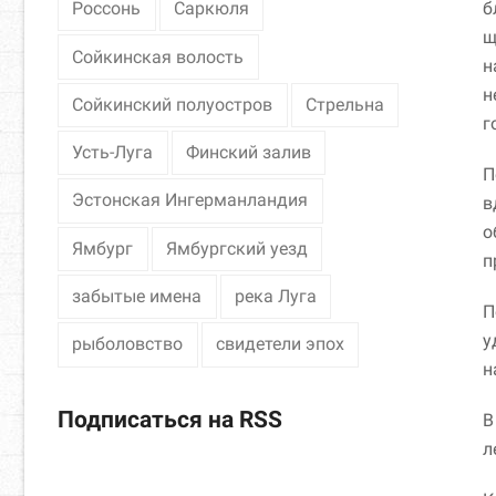
б
Россонь
Саркюля
щ
Сойкинская волость
н
н
Сойкинский полуостров
Стрельна
г
Усть-Луга
Финский залив
П
Эстонская Ингерманландия
в
о
Ямбург
Ямбургский уезд
п
забытые имена
река Луга
П
у
рыболовство
свидетели эпох
н
Подписаться на RSS
В
л