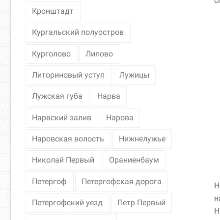
с
Кронштадт
Кургальский полуостров
Курголово
Липово
Литориновый уступ
Лужицы
Лужская губа
Нарва
Нарвский залив
Нарова
Наровская волость
Нижнелужье
Николай Первый
Ораниенбаум
Петергоф
Петергофская дорога
Н
н
Петергофский уезд
Петр Первый
Н