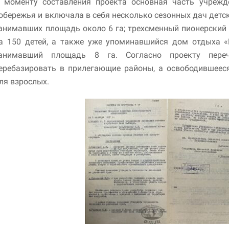
 моменту составления проекта основная часть учрежд
обережья и включала в себя несколько сезонных дач дет
анимавших площадь около 6 га; трехсменный пионерский 
а 150 детей, а также уже упоминавшийся дом отдыха 
анимавший площадь 8 га. Согласно проекту переч
еребазировать в прилегающие районы, а освободившеес
ля взрослых.