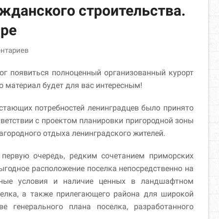
жданского строительства.
оре
ентариев
мог появиться полноценный организованный курорт
то материал будет для вас интересным!
растающих потребностей ленинградцев было принято
ветствии с проектом планировки пригородной зоны
агородного отдыха ленинградского жителей.
первую очередь, редким сочетанием приморских
Выгодное расположение поселка непосредственно на
д­ные условия и наличие ценных в ландшафтном
елка, а также приле­гающего района для широкой
е генерального плана поселка, разработанного