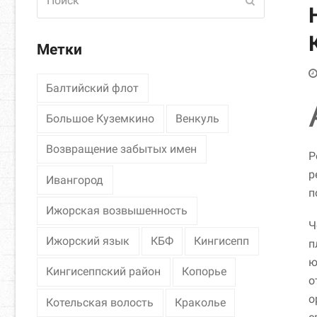
Отправить
Метки
Балтийский флот
Большое Куземкино
Венкуль
Возвращение забытых имен
Р
р
Ивангород
п
Ижорская возвышенность
Ч
Ижорский язык
КБФ
Кингисепп
п
ю
Кингисеппский район
Копорье
о
о
Котельская волость
Краколье