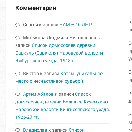
Комментарии
К
Сергей
к записи
НАМ – 10 ЛЕТ!
п
Минькова Людмила Николаевна
к
В
записи
Список домохозяев деревни
п
Саркуль (Саркюля) Наровской волости
у
Ямбургского уезда. 1918 г.
В
Виктор
к записи
Котлы: уникальное
п
место с несчастливой судьбой
К
Артем Абалов
к записи
Список
д
домохозяев деревни Большое Куземкино
Наровской волости Кингисеппского уезда.
З
1926-27 гг.
м
м
Владислав
к записи
Список