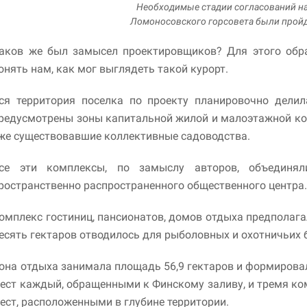
Необходимые стадии согласований н
Ломоносовского горсовета были прой
аков же был замысел проектировщиков? Для этого обр
онять нам, как мог выглядеть такой курорт.
ся территория поселка по проекту планировочно делил
редусмотрены зоны капитальной жилой и малоэтажной ко
же существовавшие коллективные садоводства.
се эти комплексы, по замыслу авторов, объединя
ространственно распространенного общественного центра
омплекс гостиниц, пансионатов, домов отдыха предполагал
есять гектаров отводилось для рыболовных и охотничьих 
она отдыха занимала площадь 56,9 гектаров и формиров
ест каждый, обращенными к Финскому заливу, и тремя ком
ест, расположенными в глубине территории.