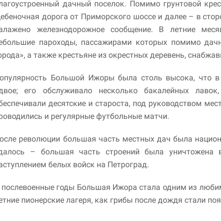
лагоустроенный дачный поселок. Помимо грунтовой крес
ебеночная дорога от Приморского шоссе и далее – в сто
алажено железнодорожное сообщение. В летние ме
ебольшие пароходы, пассажирами которых помимо дачн
орода», а также крестьяне из окрестных деревень, снабж
опулярность Большой Ижоры была столь высока, что в 
двое; его обслуживало несколько бакалейных лавок
беспечивали десятские и староста, под руководством мес
роводились и регулярные футбольные матчи.
осле революции большая часть местных дач была национ
далось – большая часть строений была уничтожена в
аступлением белых войск на Петроград.
 послевоенные годы Большая Ижора стала одним из любим
етние пионерские лагеря, как грибы после дождя стали по