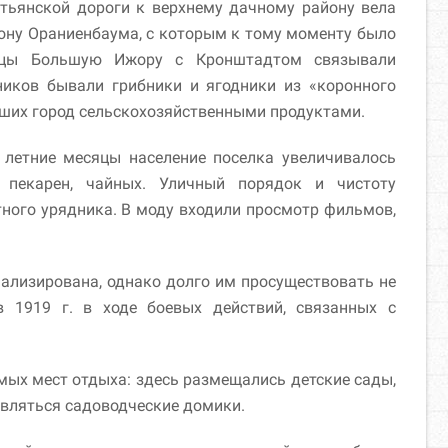
тьянской дороги к верхнему дачному району вела
рону Ораниенбаума, с которым к тому моменту было
сяцы Большую Ижору с Кронштадтом связывали
иков бывали грибники и ягодники из «коронного
авших город сельскохозяйственными продуктами.
летние месяцы население поселка увеличивалось
, пекарен, чайных. Уличный порядок и чистоту
тного урядника. В моду входили просмотр фильмов,
ализирована, однако долго им просуществовать не
 1919 г. в ходе боевых действий, связанных с
ых мест отдыха: здесь размещались детские сады,
являться садоводческие домики.