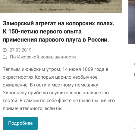
Заморский агрегат на копорских полях.
К 150-летию первого опыта
применения парового плуга в России.
27.03.2019
По Ижорской возвышенности
Необходимые
Теплым июньским утром, 14 июня 1869 года в
Использование
окрестностях Копорья царило необычное
этих файлов cookie
обязательно. Они
оживление. В гости к местному помещику
необходимы для
Зиновьеву прибыло внушительное количество
функционирования
гостей. В самом по себе факте не было бы ничего
веб-сайта.
примечательного, если бы…
Статистика и
Подробнее
аналитика
Для того чтобы