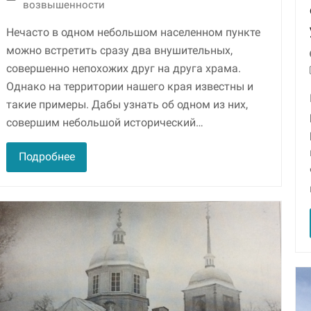
возвышенности
Маркетинг
Нечасто в одном небольшом населенном пункте
Делясь своими
можно встретить сразу два внушительных,
интересами и
совершенно непохожих друг на друга храма.
информацией о вашем
поведении во время
Однако на территории нашего края известны и
посещения нашего
такие примеры. Дабы узнать об одном из них,
сайта, вы повышаете
вероятность того, что
совершим небольшой исторический…
будете получать
персонализированный
Подробнее
контент и
предложения.