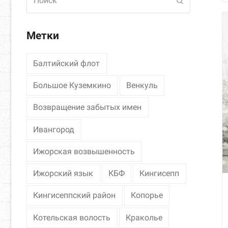
Отправить
Метки
Балтийский флот
Большое Куземкино
Венкуль
Возвращение забытых имен
Ивангород
Ижорская возвышенность
Ижорский язык
КБФ
Кингисепп
Кингисеппский район
Копорье
Котельская волость
Краколье