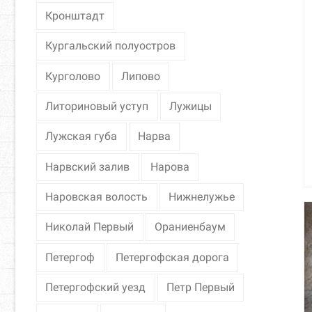
Кронштадт
Кургальский полуостров
Курголово
Липово
Литориновый уступ
Лужицы
Лужская губа
Нарва
Нарвский залив
Нарова
Наровская волость
Нижнелужье
Николай Первый
Ораниенбаум
Петергоф
Петергофская дорога
Петергофский уезд
Петр Первый