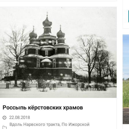
улучшить
функциональность
и структуру веб-
сайта, исходя из
того, как он
используется.
Пользовательский
опыт
Для обеспечения
максимально
эффективной работы
нашего сайта во
время вашего
посещения, отказ от
использования этих
файлов cookie
приведет к
Россыпь кёрстовских храмов
исчезновению
некоторых функций
22.08.2018
сайта.
Вдоль Нарвского тракта
,
По Ижорской