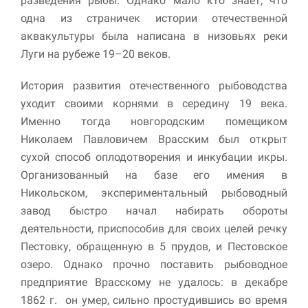
разведения рыбы. Однако мало кто знает, что
одна из страничек истории отечественной
Маркетинг
аквакультуры была написана в низовьях реки
Делясь своими
Луги на рубеже 19–20 веков.
интересами и
информацией о вашем
поведении во время
История развития отечественного рыбоводства
посещения нашего
уходит своими корнями в середину 19 века.
сайта, вы повышаете
вероятность того, что
Именно тогда новгородским помещиком
будете получать
Николаем Павловичем Врасским был открыт
персонализированный
сухой способ оплодотворения и инкубации икры.
контент и
предложения.
Организованный на базе его имения в
Никольском, экспериментальный рыбоводный
завод быстро начал набирать обороты
деятельности, приспособив для своих целей речку
Пестовку, обращенную в 5 прудов, и Пестовское
озеро. Однако прочно поставить рыбоводное
предприятие Врасскому не удалось: в декабре
1862 г. он умер, сильно простудившись во время