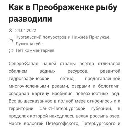
Как в Преображенке рыбу
разводили
24.04.2022
Кургальский полуостров и Нижнее Прилужье
,
Лужская губа
Нет комментариев
Необходимые
Северо-Запад нашей страны всегда отличался
Использование
обилием водных ресурсов, развитой
этих файлов cookie
гидрографической сетью, представленной
обязательно. Они
необходимы для
многочисленными реками, озерами и болотами,
функционирования
создавая картину изобилия поверхностных вод.
веб-сайта.
Все вышесказанное в полной мере относилось и к
территории Санкт-Петербургской губернии, в
Статистика и
пределах которой находилась целая россыпь озер.
аналитика
Часть волостей Петергофского, Петербургского и
Для того чтобы