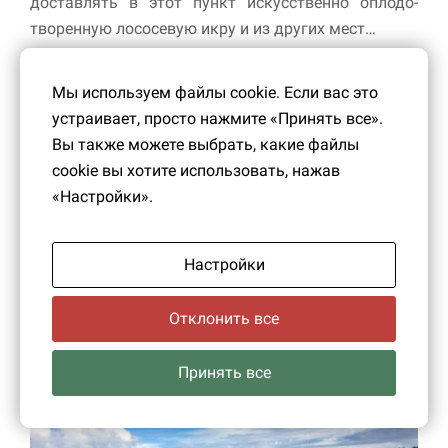
доставлять в этот пункт искусственно оплодо­
творенную лососевую икру и из других мест…
Время, однако, внесло свои коррективы в эти
Мы используем файлы cookie. Если вас это
планы. Рыбоводный завод на Нарове появился
устраивает, просто нажмите «Принять все».
лишь в 50-е годы, а преемником Усть-Лужского
Вы также можете выбрать, какие файлы
завода в Преображенке стал построенный в 80-е
cookie вы хотите использовать, нажав
годы в устье Хревицы Лужский рыбоводный завод.
«Настройки».
Благодаря этому в низовьях Луги до сих пор
можно встретить благородного лосося, для
которого лужское мелководье издавна являлось
Настройки
естественной обителью и местом выведения
потомства.
Отклонить все
Принять все