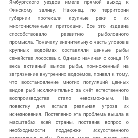
Ямбургского уездов имела прямой выход к
улучшить
функциональность
Финскому заливу. Наконец, по территории
и структуру веб-
губернии протекали крупные реки с их
сайта, исходя из
многочисленными притоками. Все это издавна
того, как он
используется.
способствовало развитию рыболовного
промысла. Поначалу значительную часть уловов в
крупных водоёмах составляли ценные рыбы
Пользовательский
семейства лососевых. Однако начиная с конца 19
опыт
Для обеспечения
века активный вылов рыбы, помноженный на
максимально
загрязнение внутренних водоёмов, привел к тому,
эффективной работы
что восстановление многих популяций ценных
нашего сайта во
время вашего
видов рыб исключительно за счёт естественного
посещения, отказ от
воспроизводства стало невозможным. На
использования этих
повестку дня встала реальная угроза их
файлов cookie
приведет к
исчезновения. Постепенно эта проблема вышла в
исчезновению
масштабах всей страны, поставив вопрос о
некоторых функций
сайта.
необходимости поддержки искусственного