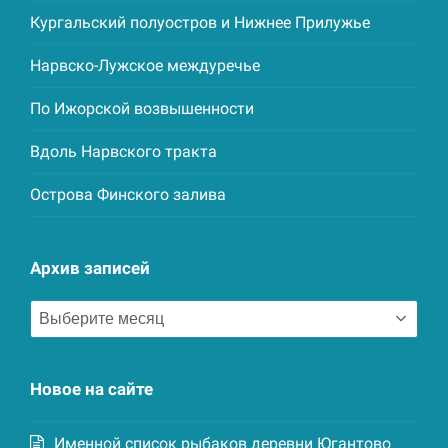
Кургальский полуостров и Нижнее Прилужье
Нарвско-Лужское междуречье
По Ижорской возвышенности
Вдоль Нарвского тракта
Острова Финского залива
Архив записей
Архив
записей
Новое на сайте
Именной список рыбаков деревни Югантово