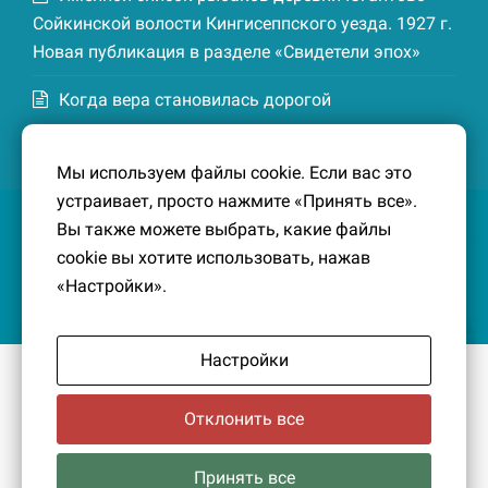
Сойкинской волости Кингисеппского уезда. 1927 г.
Новая публикация в разделе «Свидетели эпох»
Когда вера становилась дорогой
Список домохозяев деревни Маттия
Мы используем файлы cookie. Если вас это
Котельской волости Кингисеппского уезда. 1926-
устраивает, просто нажмите «Принять все».
27 гг. Новая публикация в разделе «Свидетели
Вы также можете выбрать, какие файлы
эпох»
cookie вы хотите использовать, нажав
«Настройки».
Настройки
© 2016-2026
Южный берег Финского залива
– Кусочек
малой Родины, без которого трудно представить себе
Отклонить все
историко-культурный ландшафт Петербурга и
Ленинградской области.
Политика конфиденциальности
|
Создание сайта:
Принять все