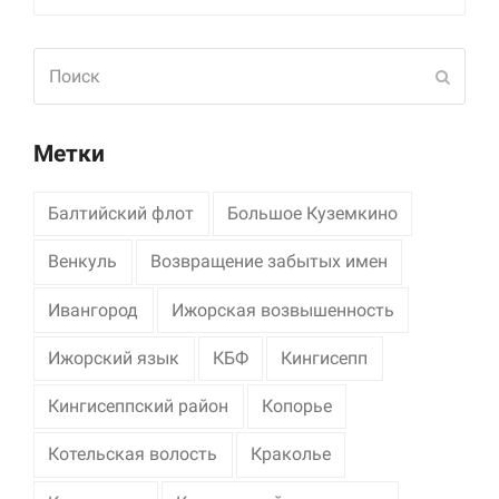
Поиск
Отпра
Метки
Балтийский флот
Большое Куземкино
Венкуль
Возвращение забытых имен
Ивангород
Ижорская возвышенность
Ижорский язык
КБФ
Кингисепп
Кингисеппский район
Копорье
Котельская волость
Краколье