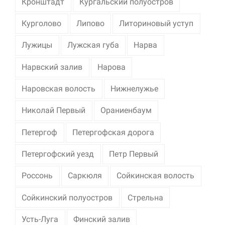
Кронштадт
Кургальский полуостров
Курголово
Липово
Литориновый уступ
Лужицы
Лужская губа
Нарва
Нарвский залив
Нарова
Наровская волость
Нижнелужье
Николай Первый
Ораниенбаум
Петергоф
Петергофская дорога
Петергофский уезд
Петр Первый
Россонь
Саркюля
Сойкинская волость
Сойкинский полуостров
Стрельна
Усть-Луга
Финский залив