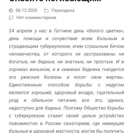
06.12.2020
Периодика
Нет комментариев
24 апреля у нас в Гатчине день «белого цветка»,
день помощи и сочувствия всем больным и
страдающим туберкулезом, этим страшным бичом
человечества, от которого не застрахованы ни
богатые, ни бедные, ни знатные, ни простые. И в
Необходимые
хоромах вельмож, и в хижинах бедняка гнездится
Использование
этих файлов cookie
эта ужасная болезнь и косит свои жертвы.
обязательно. Они
Единственным способом борьбы с недугом
необходимы для
является хороший, здоровый воздух, тщательный
функционирования
веб-сайта.
уход и обильное питание, все это, однако,
недоступно для бедных. Поэтому Общество борьбы
с туберкулезом ставит своей целью устройство
Статистика и
повсеместно в России санаториев, где неимущее
аналитика
Для того чтобы
больные в здоровой местности, могли бы получить