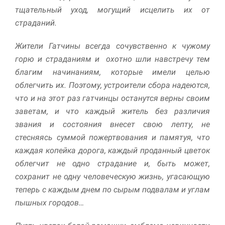
улучшить
тщательный уход, могущий исцелить их от
функциональность
страданий.
и структуру веб-
сайта, исходя из
того, как он
Жители Гатчины всегда сочувственно к чужому
используется.
горю и страданиям и охотно шли навстречу тем
благим начинаниям, которые имели целью
облегчить их. Поэтому, устроители сбора надеются,
Пользовательский
опыт
что и на этот раз гатчинцы останутся верны своим
Для обеспечения
заветам, и что каждый житель без различия
максимально
звания и состояния внесет свою лепту, не
эффективной работы
нашего сайта во
стесняясь суммой пожертвования и памятуя, что
время вашего
каждая копейка дорога, каждый проданный цветок
посещения, отказ от
облегчит не одно страдание и, быть может,
использования этих
файлов cookie
сохранит не одну человеческую жизнь, угасающую
приведет к
теперь с каждым днем по сырым подвалам и углам
исчезновению
некоторых функций
пышных городов…
сайта.