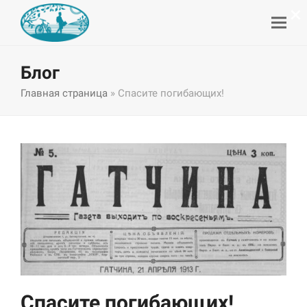
×
Блог
Главная страница
»
Спасите погибающих!
Спасите погибающих!