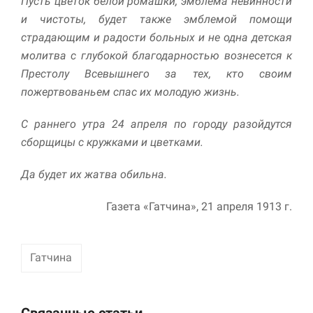
Пусть цветок белой ромашки, эмблема невинности
и чистоты, будет также эмблемой помощи
Маркетинг
страдающим и радости больных и не одна детская
Делясь своими
интересами и
молитва с глубокой благодарностью вознесется к
информацией о вашем
Престолу Всевышнего за тех, кто своим
поведении во время
пожертвованьем спас их молодую жизнь.
посещения нашего
сайта, вы повышаете
вероятность того, что
С раннего утра 24 апреля по городу разойдутся
будете получать
сборщицы с кружками и цветками.
персонализированный
контент и
Да будет их жатва обильна.
предложения.
Газета «Гатчина», 21 апреля 1913 г.
Гатчина