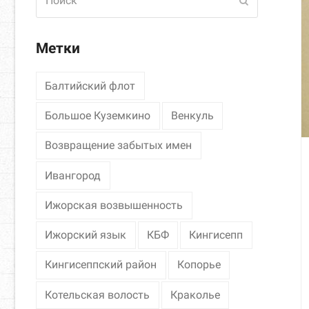
Отправить
Метки
Балтийский флот
Большое Куземкино
Венкуль
Возвращение забытых имен
Ивангород
Ижорская возвышенность
Ижорский язык
КБФ
Кингисепп
Кингисеппский район
Копорье
Котельская волость
Краколье