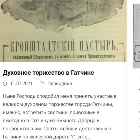
улучшить
функциональность
и структуру веб-
сайта, исходя из
того, как он
используется.
Пользовательский
опыт
Для обеспечения
Духовное торжество в Гатчине
максимально
эффективной работы
11.07.2021
Периодика
нашего сайта во
время вашего
Ныне Господь сподобил меня принять участие в
посещения, отказ от
использования этих
великом духовном торжестве города Гатчины,
файлов cookie
именно, встретить святыни, привозимые
приведет к
исчезновению
ежегодно в Гатчину из Зимнего Дворца и
некоторых функций
поклониться им. Святыни были доставлены в
сайта.
Гатчину по железной дороге 11 сего…