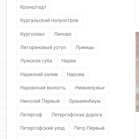
Кронштадт
Кургальский полуостров
Курголово
Липово
Литориновый уступ
Лужицы
Лужская губа
Нарва
Нарвский залив
Нарова
Наровская волость
Нижнелужье
Николай Первый
Ораниенбаум
Петергоф
Петергофская дорога
Петергофский уезд
Петр Первый