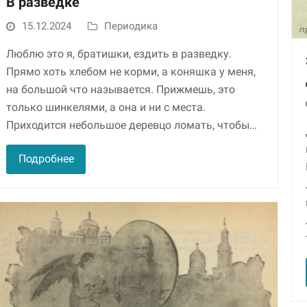
В разведке
15.12.2024
Периодика
Люблю это я, братишки, ездить в разведку.
Прямо хоть хлебом не корми, а коняшка у меня,
на большой что называется. При­жмешь, это
только шинкелями, а она и ни с места.
Приходится небольшое деревцо ломать, что­бы…
Необходимые
Подробнее
Использование
этих файлов cookie
обязательно. Они
необходимы для
функционирования
веб-сайта.
Статистика и
аналитика
Для того чтобы