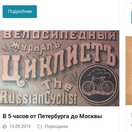
Подробнее
Маркетинг
Делясь своими
интересами и
информацией о вашем
поведении во время
посещения нашего
сайта, вы повышаете
вероятность того, что
будете получать
персонализированный
контент и
предложения.
В 5 часов от Петербурга до Москвы
13.09.2019
Периодика