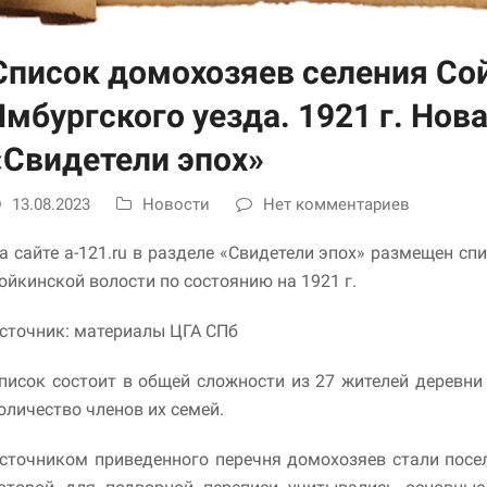
улучшить
функциональность
и структуру веб-
Список домохозяев селения Со
сайта, исходя из
того, как он
Ямбургского уезда. 1921 г. Нов
используется.
«Свидетели эпох»
Пользовательский
13.08.2023
Новости
Нет комментариев
опыт
Для обеспечения
максимально
а сайте a-121.ru в разделе «Свидетели эпох» размещен сп
эффективной работы
ойкинской волости по состоянию на 1921 г.
нашего сайта во
время вашего
сточник: материалы ЦГА СПб
посещения, отказ от
использования этих
файлов cookie
писок состоит в общей сложности из 27 жителей деревни
приведет к
оличество членов их семей.
исчезновению
некоторых функций
сайта.
сточником приведенного перечня домохозяев стали посел