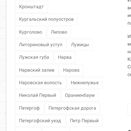
к
Кронштадт
в
и
Кургальский полуостров
п
Курголово
Липово
И
м
Литориновый уступ
Лужицы
н
Лужская губа
Нарва
К
С
Нарвский залив
Нарова
с
Наровская волость
Нижнелужье
Николай Первый
Ораниенбаум
Петергоф
Петергофская дорога
Петергофский уезд
Петр Первый