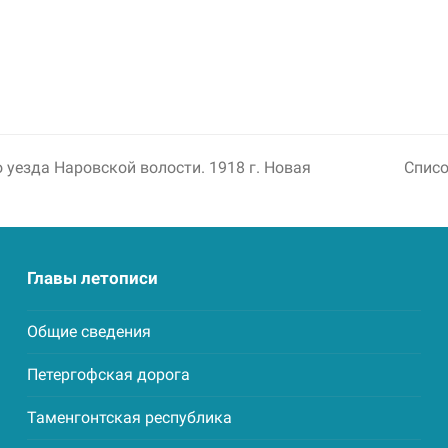
уезда Наровской волости. 1918 г. Новая
Списо
next
post:
Главы летописи
Общие сведения
Петергофская дорога
Таменгонтская республика