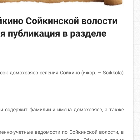
йкино Сойкинской волости
ая публикация в разделе
исок домохозяев селения Сойкино (ижор. – Soikkola)
 и содержит фамилии и имена домохозяев, а также
енно-учетные ведомости по Сойкинской волости, в