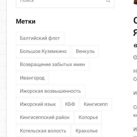
Отправить
Метки
Балтийский флот
Большое Куземкино
Венкуль
Возвращение забытых имен
Н
Ивангород
С
Ижорская возвышенность
И
Ижорский язык
КБФ
Кингисепп
С
к
Кингисеппский район
Копорье
И
Котельская волость
Краколье