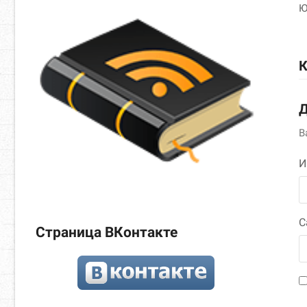
Ю
К
Д
В
С
Страница ВКонтакте