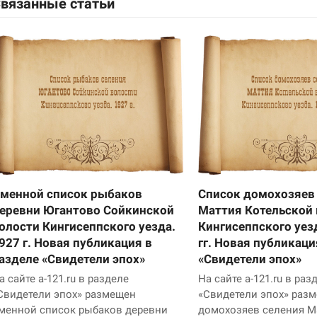
вязанные статьи
менной список рыбаков
Список домохозяев
еревни Югантово Сойкинской
Маттия Котельской
олости Кингисеппского уезда.
Кингисеппского уез
927 г. Новая публикация в
гг. Новая публикаци
азделе «Свидетели эпох»
«Свидетели эпох»
а сайте a-121.ru в разделе
На сайте a-121.ru в раз
Свидетели эпох» размещен
«Свидетели эпох» раз
менной список рыбаков деревни
домохозяев селения М