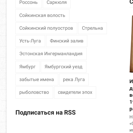
С
Россонь
Саркюля
Сойкинская волость
Сойкинский полуостров
Стрельна
Усть-Луга
Финский залив
Эстонская Ингерманландия
Ямбург
Ямбургский уезд
забытые имена
река Луга
И
д
рыболовство
свидетели эпох
в
1
р
Подписаться на RSS
Н
«
и