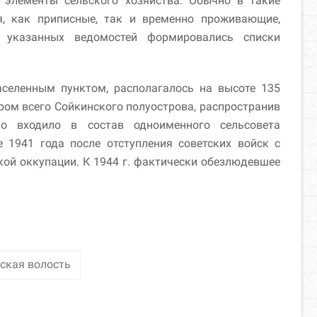
 элементы сельского хозяйства. Обычно в такие
я, как приписные, так и временно проживающие,
е указанных ведомостей формировались списки
селенным пунктом, располагалось на высоте 135
ом всего Сойкинского полуострова, распространив
о входило в состав одноименного сельсовета
е 1941 года после отступления советских войск с
кой оккупации. К 1944 г. фактически обезлюдевшее
ская волость