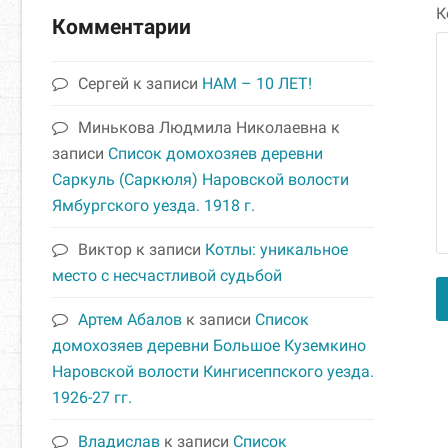
К
Комментарии
Сергей
к записи
НАМ – 10 ЛЕТ!
Минькова Людмила Николаевна
к
записи
Список домохозяев деревни
Саркуль (Саркюля) Наровской волости
Ямбургского уезда. 1918 г.
Виктор
к записи
Котлы: уникальное
место с несчастливой судьбой
Артем Абалов
к записи
Список
домохозяев деревни Большое Куземкино
A
Наровской волости Кингисеппского уезда.
1926-27 гг.
Владислав
к записи
Список