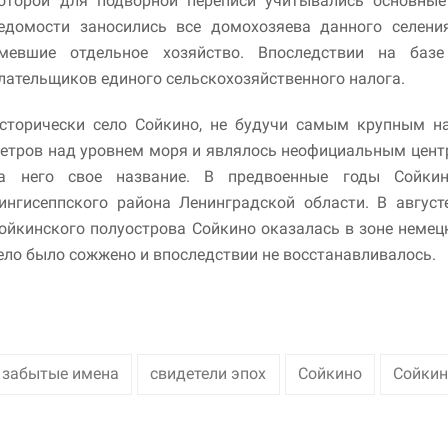
оторой для подворной переписи учитывались основные
едомости заносились все домохозяева данного селени
Маркетинг
мевшие отдельное хозяйство. Впоследствии на баз
Делясь своими
лательщиков единого сельскохозяйственного налога.
интересами и
информацией о вашем
поведении во время
сторически село Сойкино, не будучи самым крупным на
посещения нашего
етров над уровнем моря и являлось неофициальным центр
сайта, вы повышаете
вероятность того, что
а него свое название. В предвоенные годы Сойкин
будете получать
ингисеппского района Ленинградской области. В август
персонализированный
ойкинского полуострова Сойкино оказалась в зоне немец
контент и
предложения.
ело было сожжено и впоследствии не восстанавливалось.
забытые имена
свидетели эпох
Сойкино
Сойкин