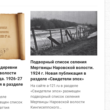
Подворный список селения
 деревни
Мертвицы Наровской волости.
 волости
1924 г. Новая публикация в
да. 1926-27
разделе «Свидетели эпох»
я в разделе
На сайте a-121.ru в разделе
«Свидетели эпох» размещен
подворный список селения
деле
Мертвицы Наровской волости
мещен список
Кингисеппского…
аттия