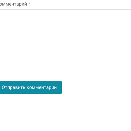
омментарий
*
lternative: