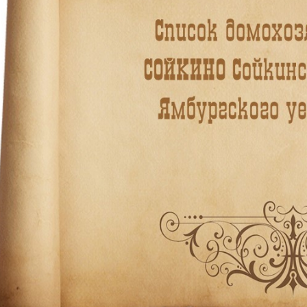
Необходимые
Использование
этих файлов cookie
обязательно. Они
необходимы для
функционирования
веб-сайта.
Статистика и
аналитика
Для того чтобы