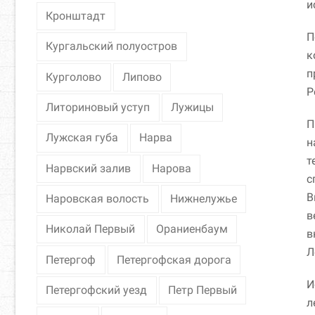
и
Кронштадт
П
Кургальский полуостров
к
п
Курголово
Липово
Р
Литориновый уступ
Лужицы
П
Лужская губа
Нарва
н
т
Нарвский залив
Нарова
с
В
Наровская волость
Нижнелужье
в
Николай Первый
Ораниенбаум
в
Л
Петергоф
Петергофская дорога
И
Петергофский уезд
Петр Первый
л