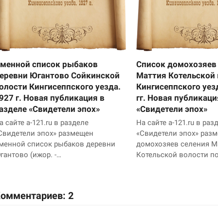
менной список рыбаков
Список домохозяев
еревни Югантово Сойкинской
Маттия Котельской
олости Кингисеппского уезда.
Кингисеппского уез
927 г. Новая публикация в
гг. Новая публикаци
азделе «Свидетели эпох»
«Свидетели эпох»
а сайте a-121.ru в разделе
На сайте a-121.ru в раз
Свидетели эпох» размещен
«Свидетели эпох» раз
менной список рыбаков деревни
домохозяев селения М
гантово (ижор. -…
Котельской волости п
омментариев: 2