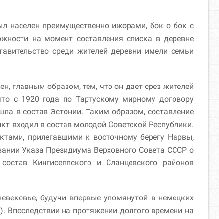
ыл населен преимущественно ижорами, бок о бок с
ожности на момент составления списка в деревне
тавительство среди жителей деревни имели семьи
.
, главным образом, тем, что он дает срез жителей
что с 1920 года по Тартускому мирному договору
ошла в состав Эстонии. Таким образом, составление
нкт входил в состав молодой Советской Республики.
ктами, прилегавшими к восточному берегу Нарвы,
овании Указа Президиума Верховного Совета СССР о
состав Кингисеппского и Сланцевского районов
невековье, будучи впервые упомянутой в немецких
я). Впоследствии на протяжении долгого времени на