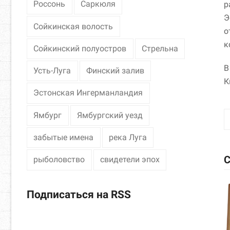
Россонь
Саркюля
р
Э
Сойкинская волость
о
к
Сойкинский полуостров
Стрельна
В
Усть-Луга
Финский залив
К
Эстонская Ингерманландия
Ямбург
Ямбургский уезд
забытые имена
река Луга
С
рыболовство
свидетели эпох
Подписаться на RSS