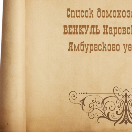
Необходимые
Использование
этих файлов cookie
обязательно. Они
необходимы для
функционирования
веб-сайта.
Статистика и
аналитика
Для того чтобы