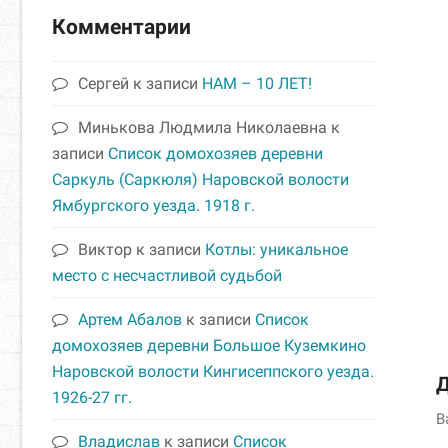
Комментарии
Сергей
к записи
НАМ – 10 ЛЕТ!
Минькова Людмила Николаевна
к
записи
Список домохозяев деревни
Саркуль (Саркюля) Наровской волости
Ямбургского уезда. 1918 г.
Виктор
к записи
Котлы: уникальное
место с несчастливой судьбой
Артем Абалов
к записи
Список
домохозяев деревни Большое Куземкино
Наровской волости Кингисеппского уезда.
Д
1926-27 гг.
В
Владислав
к записи
Список