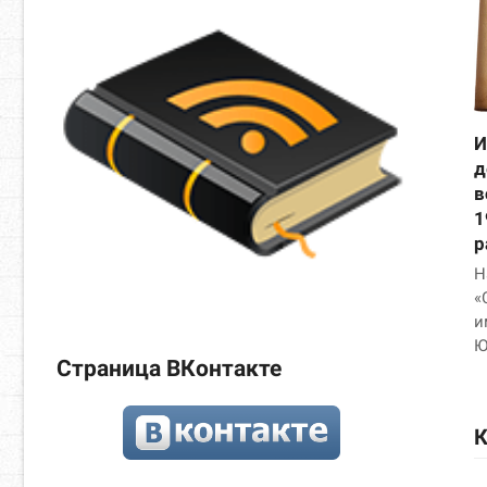
И
д
в
1
р
Н
«
и
Ю
Страница ВКонтакте
К