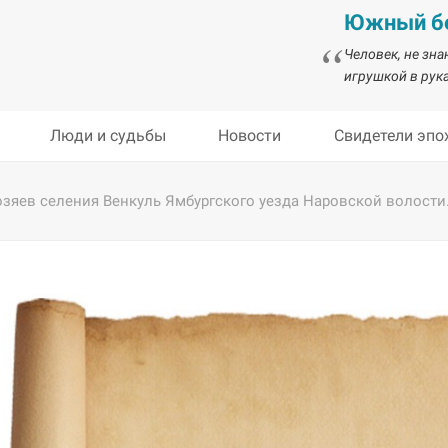
Южный бе
Человек, не зн
игрушкой в рука
Люди и судьбы
Новости
Свидетели эпо
зяев селения Венкуль Ямбургского уезда Наровской волости. 