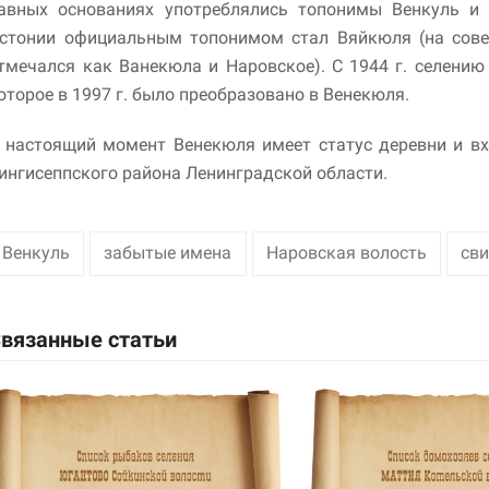
авных основаниях употреблялись топонимы Венкуль и 
стонии официальным топонимом стал Вяйкюля (на совет
тмечался как Ванекюла и Наровское). С 1944 г. селению
оторое в 1997 г. было преобразовано в Венекюля.
 настоящий момент Венекюля имеет статус деревни и вх
ингисеппского района Ленинградской области.
Венкуль
забытые имена
Наровская волость
сви
вязанные статьи