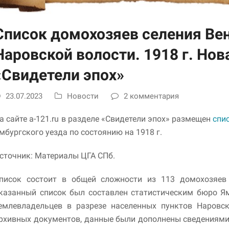
улучшить
функциональность
и структуру веб-
Список домохозяев селения Вен
сайта, исходя из
того, как он
Наровской волости. 1918 г. Нов
используется.
«Свидетели эпох»
Пользовательский
23.07.2023
Новости
2 комментария
опыт
Для обеспечения
максимально
а сайте a-121.ru в разделе «Свидетели эпох» размещен
спи
эффективной работы
мбургского уезда по состоянию на 1918 г.
нашего сайта во
время вашего
сточник: Материалы ЦГА СПб.
посещения, отказ от
использования этих
файлов cookie
писок состоит в общей сложности из 113 домохозяев 
приведет к
казанный список был составлен статистическим бюро Ям
исчезновению
некоторых функций
емлевладельцев в разрезе населенных пунктов Наровск
сайта.
рхивных документов, данные были дополнены сведениями,