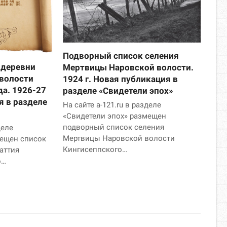
Подворный список селения
 деревни
Мертвицы Наровской волости.
 волости
1924 г. Новая публикация в
да. 1926-27
разделе «Свидетели эпох»
я в разделе
На сайте a-121.ru в разделе
«Свидетели эпох» размещен
подворный список селения
деле
Мертвицы Наровской волости
мещен список
Кингисеппского…
аттия
о…