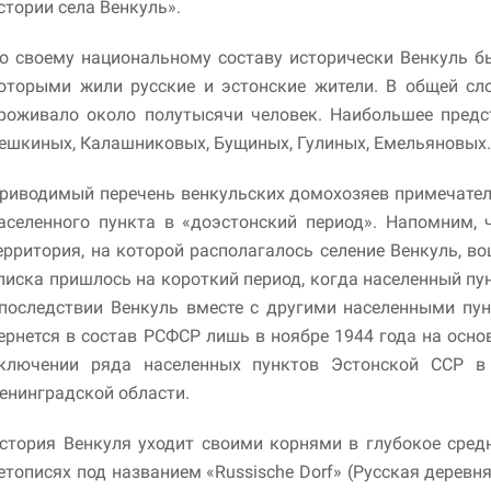
стории села Венкуль».
Маркетинг
о своему национальному составу исторически Венкуль б
Делясь своими
оторыми жили русские и эстонские жители. В общей сл
интересами и
информацией о вашем
роживало около полутысячи человек. Наибольшее предс
поведении во время
ешкиных, Калашниковых, Бущиных, Гулиных, Емельяновых
посещения нашего
сайта, вы повышаете
вероятность того, что
риводимый перечень венкульских домохозяев примечателен
будете получать
аселенного пункта в «доэстонский период». Напомним, 
персонализированный
ерритория, на которой располагалось селение Венкуль, в
контент и
предложения.
писка пришлось на короткий период, когда населенный пу
последствии Венкуль вместе с другими населенными пун
ернется в состав РСФСР лишь в ноябре 1944 года на осн
ключении ряда населенных пунктов Эстонской ССР в 
енинградской области.
стория Венкуля уходит своими корнями в глубокое сред
етописях под названием «Russische Dorf» (Русская деревн