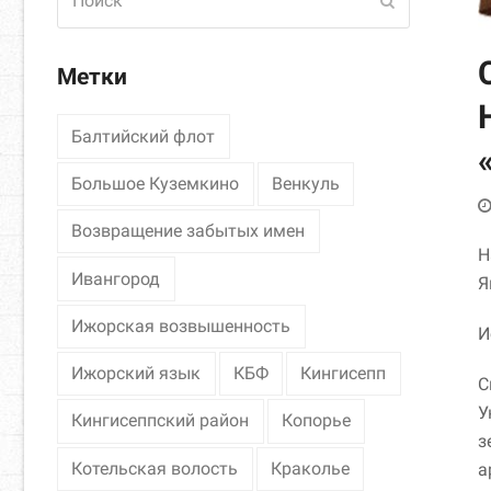
Отправить
Метки
Балтийский флот
Большое Куземкино
Венкуль
Возвращение забытых имен
Н
Ивангород
Я
Ижорская возвышенность
И
Ижорский язык
КБФ
Кингисепп
С
У
Кингисеппский район
Копорье
з
Котельская волость
Краколье
а