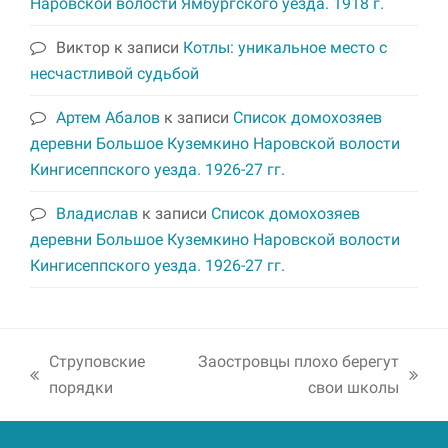
Наровской волости Ямбургского уезда. 1918 г.
Виктор
к записи
Котлы: уникальное место с
несчастливой судьбой
Артем Абалов
к записи
Список домохозяев
деревни Большое Куземкино Наровской волости
Кингисеппского уезда. 1926-27 гг.
Владислав
к записи
Список домохозяев
деревни Большое Куземкино Наровской волости
Кингисеппского уезда. 1926-27 гг.
Струповские
Заостровцы плохо берегут
previous
next
порядки
свои школы
post:
post: