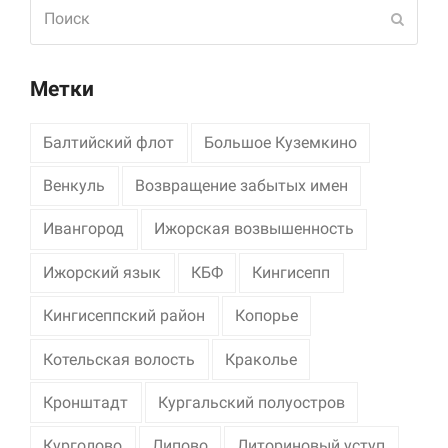
Поиск
Отпра
Метки
Балтийский флот
Большое Куземкино
Венкуль
Возвращение забытых имен
Ивангород
Ижорская возвышенность
Ижорский язык
КБФ
Кингисепп
Кингисеппский район
Копорье
Котельская волость
Краколье
Кронштадт
Кургальский полуостров
Курголово
Липово
Литориновый уступ