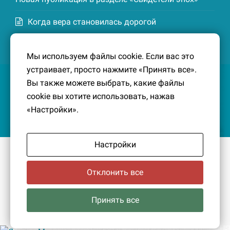
Когда вера становилась дорогой
Список домохозяев деревни Маттия
Мы используем файлы cookie. Если вас это
Котельской волости Кингисеппского уезда. 1926-
устраивает, просто нажмите «Принять все».
27 гг. Новая публикация в разделе «Свидетели
Вы также можете выбрать, какие файлы
эпох»
cookie вы хотите использовать, нажав
«Настройки».
Настройки
© 2016-2026
Южный берег Финского залива
– Кусочек
малой Родины, без которого трудно представить себе
Отклонить все
историко-культурный ландшафт Петербурга и
Ленинградской области.
Политика конфиденциальности
|
Создание сайта:
Принять все
PavelDesign