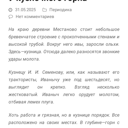
31.05.2025
Периодика
Нет комментариев
На краю деревни Местаново стоит небольшое
бревенчатое стро­ение с прокопченными стенами и
высокой трубой. Вокруг него ивы, заросли ольхи.
Здесь—кузница. Отсюда далеко разносятся звонкие
удары молота.
Необходимые
Использование
Кузнецу И. И. Семенову, или, как называют его
этих файлов cookie
обязательно. Они
трактористы, Иванычу уже под шестьдесят, но
необходимы для
выглядит он крепко. Взгляд не­сколько
функционирования
жестковатый. Иваныч легко орудует молотом,
веб-сайта.
отбивая ле­мех плуга.
Статистика и
Хоть работа и грязная, но в кузнице порядок. Все
аналитика
расположено на своих местах. В глубине—горн с
Для того чтобы