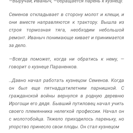
—Выручай, Иваныч, —обращается парень к кузнецу.
Маркетинг
Семенов откладывает в сторону молот и клещи, и
Делясь своими
они вместе на­правляются к трактору. Вышла из
интересами и
информацией о вашем
строя тормозная тяга, необходим небольшой
поведении во время
ремонт. Иваныч понимающе кивает и принимается
посещения нашего
за де­ло.
сайта, вы повышаете
вероятность того, что
будете получать
—Всегда поможет, когда ни обратись к нему, —
персонализированный
говорит о кузнеце Параненков.
контент и
предложения.
…Давно начал работать кузнецом Семенов. Когда
он был еще пятнадцатилетним парнишкой. С
гражданской войны вернулся в род­ную деревню
Ирогощи его дядя. Бывший путиловец начал учить
сво­его племянника нелегкой профессии. Начал он
с молотобойца. Тяжело приходилось пареньку, но
упорство принесло свои плоды. Он стал кузнецом