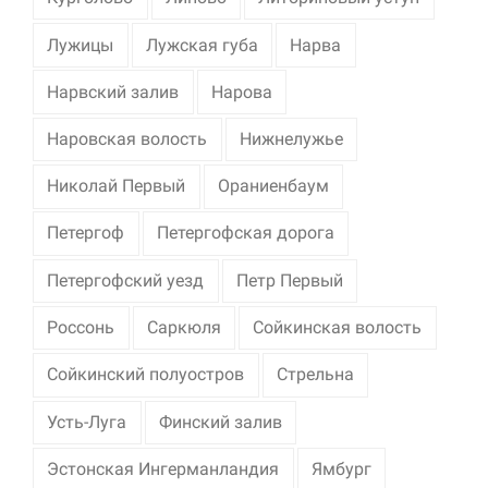
Лужицы
Лужская губа
Нарва
Нарвский залив
Нарова
Наровская волость
Нижнелужье
Николай Первый
Ораниенбаум
Петергоф
Петергофская дорога
Петергофский уезд
Петр Первый
Россонь
Саркюля
Сойкинская волость
Сойкинский полуостров
Стрельна
Усть-Луга
Финский залив
Эстонская Ингерманландия
Ямбург