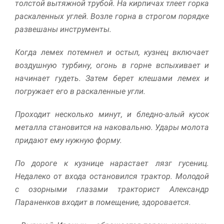
толстой вытяжной трубой. На кирпичах тлеет горка
улучшить
функциональность
раскаленных углей. Возле горна в строгом по­рядке
и структуру веб-
развешаны инструменты.
сайта, исходя из
того, как он
Когда лемех потемнел и остыл, кузнец включает
используется.
воздушную тур­бину, огонь в горне вспыхивает и
начинает гудеть. Затем берет клешами лемех и
Пользовательский
погружает его в раскаленные угли.
опыт
Для обеспечения
Проходит несколько минут, и бледно-алый кусок
максимально
эффективной работы
металла стано­вится на наковальню. Удары молота
нашего сайта во
придают ему нужную форму.
время вашего
посещения, отказ от
использования этих
По дороге к кузнице нарастает лязг гусениц.
файлов cookie
Недалеко от входа остановился трактор. Молодой
приведет к
с озорными глазами тракторист Алек­сандр
исчезновению
некоторых функций
Параненков входит в помещение, здоровается.
сайта.