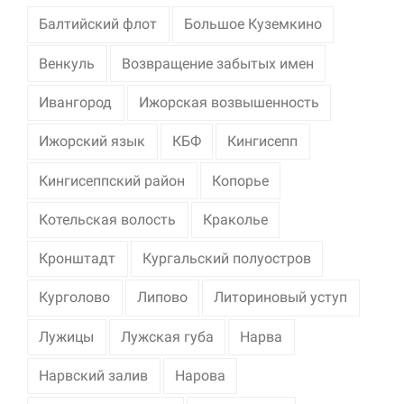
Балтийский флот
Большое Куземкино
Венкуль
Возвращение забытых имен
Ивангород
Ижорская возвышенность
Ижорский язык
КБФ
Кингисепп
Кингисеппский район
Копорье
Котельская волость
Краколье
Кронштадт
Кургальский полуостров
Курголово
Липово
Литориновый уступ
Лужицы
Лужская губа
Нарва
Нарвский залив
Нарова