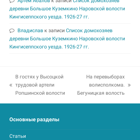
Артем Абалов
к записи
Список домохозяев
деревни Большое Куземкино Наровской волости
Кингисеппского уезда. 1926-27 гг.
Владислав
к записи
Список домохозяев
деревни Большое Куземкино Наровской волости
Кингисеппского уезда. 1926-27 гг.
В гостях у Высоцкой
На перевыборах
трудовой артели
волисполкома.
previous
next
Ропшинской волости
Бегуницкая волость
post:
post:
Основные разделы
Статьи