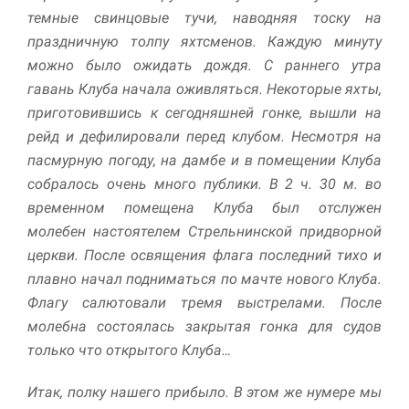
темные свинцовые тучи, наводняя тоску на
Маркетинг
праздничную толпу яхтсменов. Каждую минуту
Делясь своими
можно было ожидать дождя. С раннего утра
интересами и
гавань Клуба начала оживляться. Некоторые яхты,
информацией о вашем
поведении во время
приготовившись к сегодняшней гонке, вышли на
посещения нашего
рейд и дефилировали перед клубом. Несмотря на
сайта, вы повышаете
вероятность того, что
пасмурную погоду, на дамбе и в помещении Клуба
будете получать
собралось очень много публики. В 2 ч. 30 м. во
персонализированный
временном помещена Клуба был отслужен
контент и
предложения.
молебен настоятелем Стрельнинской придворной
церкви. После освящения флага последний тихо и
плавно начал подниматься по мачте нового Клуба.
Флагу салютовали тремя выстрелами. После
молебна состоялась закрытая гонка для судов
только что открытого Клуба…
Итак, полку нашего прибыло. В этом же нумере мы