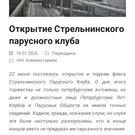
Открытие Стрельнинского
парусного клуба
18.01.2026
Периодика
Нет комментариев
Необходимые
Использование
22 июня состоялось открытое и подъем флага
этих файлов cookie
Стрельнинского Парусного Клуба. О дне этого
обязательно. Они
необходимы для
торжества не только петербургские яхтсмены, но
функционирования
даже и должностные лица Петербургских Яхт-
веб-сайта.
Клубов и Парусных Обществ не имели точных
сведений. Ходили, правда, кое-какие слухи, но слухи
Статистика и
эти были настолько разноречивы, что в конце
аналитика
концов никто не придавал им серьезного значения.
Для того чтобы