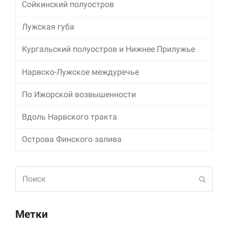
Сойкинский полуостров
Лужская губа
Кургальский полуостров и Нижнее Прилужье
Нарвско-Лужское междуречье
По Ижорской возвышенности
Вдоль Нарвского тракта
Острова Финского залива
Поиск
Отпра
Метки