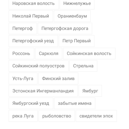
Наровская волость
Нижнелужье
Николай Первый
Ораниенбаум
Петергоф
Петергофская дорога
Петергофский уезд
Петр Первый
Россонь
Саркюля
Сойкинская волость
Сойкинский полуостров
Стрельна
Усть-Луга
Финский залив
Эстонская Ингерманландия
Ямбург
Ямбургский уезд
забытые имена
река Луга
рыболовство
свидетели эпох