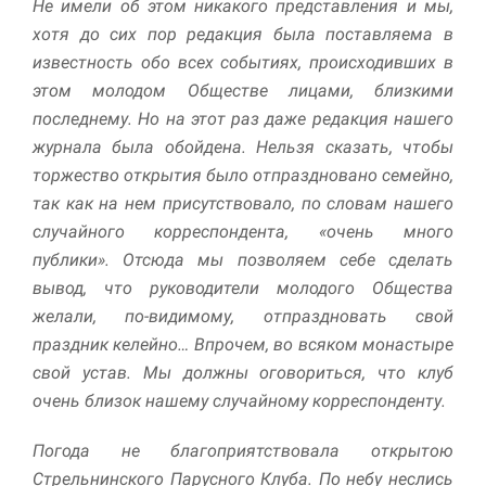
Не имели об этом никакого представления и мы,
улучшить
функциональность
хотя до сих пор редакция была поставляема в
и структуру веб-
известность обо всех событиях, происходивших в
сайта, исходя из
этом молодом Обществе лицами, близкими
того, как он
используется.
последнему. Но на этот раз даже редакция нашего
журнала была обойдена. Нельзя сказать, чтобы
торжество открытия было отпраздновано семейно,
Пользовательский
так как на нем присутствовало, по словам нашего
опыт
Для обеспечения
случайного корреспондента, «очень много
максимально
публики». Отсюда мы позволяем себе сделать
эффективной работы
вывод, что руководители молодого Общества
нашего сайта во
время вашего
желали, по-видимому, отпраздновать свой
посещения, отказ от
праздник келейно… Впрочем, во всяком монастыре
использования этих
свой устав. Мы должны оговориться, что клуб
файлов cookie
приведет к
очень близок нашему случайному корреспонденту.
исчезновению
некоторых функций
Погода не благоприятствовала открытою
сайта.
Стрельнинского Парусного Клуба. По небу неслись