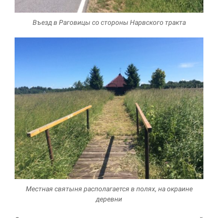
Маркетинг
Въезд в Раговицы со стороны Нарвского тракта
Делясь своими
интересами и
информацией о вашем
поведении во время
посещения нашего
сайта, вы повышаете
вероятность того, что
будете получать
персонализированный
контент и
предложения.
Местная святыня располагается в полях, на окраине
деревни