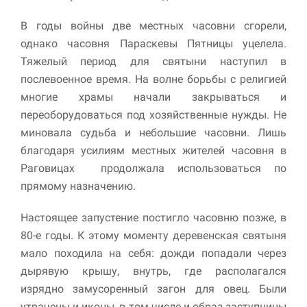
В годы войны две местных часовни сгорели,
однако часовня Параскевы Пятницы уцелела.
Тяжелый период для святыни наступил в
послевоенное время. На волне борьбы с религией
многие храмы начали закрываться и
переоборудоваться под хозяйственные нужды. Не
миновала судьба и небольшие часовни. Лишь
благодаря усилиям местных жителей часовня в
Раговицах продолжала использоваться по
прямому назначению.
Настоящее запустение постигло часовню позже, в
80-е годы. К этому моменту деревенская святыня
мало походила на себя: дожди попадали через
дырявую крышу, внутрь, где располагался
изрядно замусоренный загон для овец. Были
утрачены и иконы, в том числе и образ заступницы