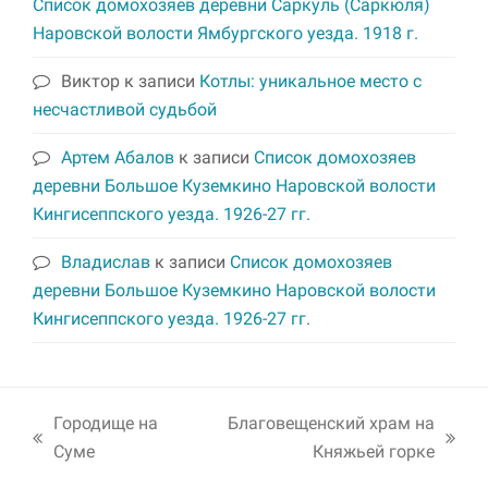
Список домохозяев деревни Саркуль (Саркюля)
Наровской волости Ямбургского уезда. 1918 г.
Виктор
к записи
Котлы: уникальное место с
несчастливой судьбой
Артем Абалов
к записи
Список домохозяев
деревни Большое Куземкино Наровской волости
Кингисеппского уезда. 1926-27 гг.
Владислав
к записи
Список домохозяев
деревни Большое Куземкино Наровской волости
Кингисеппского уезда. 1926-27 гг.
Городище на
Благовещенский храм на
previous
next
Суме
Княжьей горке
post:
post: