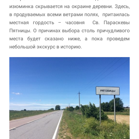
улучшить
изюминка скрывается на окраине деревни. Здесь,
функциональность
в продуваемых всеми ветрами полях, притаилась
и структуру веб-
сайта, исходя из
местная гордость – часовня Св. Параскевы
того, как он
Пятницы. О причинах выбора столь причудливого
используется.
места будет сказано ниже, а пока проведем
небольшой экскурс в историю.
Пользовательский
опыт
Для обеспечения
максимально
эффективной работы
нашего сайта во
время вашего
посещения, отказ от
использования этих
файлов cookie
приведет к
исчезновению
некоторых функций
сайта.