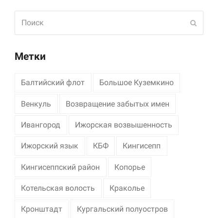
Поиск
Отпра
Метки
Балтийский флот
Большое Куземкино
Венкуль
Возвращение забытых имен
Ивангород
Ижорская возвышенность
Ижорский язык
КБФ
Кингисепп
Кингисеппский район
Копорье
Котельская волость
Краколье
Кронштадт
Кургальский полуостров