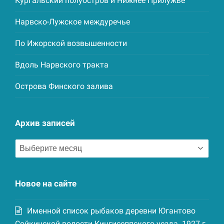
Кургальский полуостров и Нижнее Прилужье
Нарвско-Лужское междуречье
По Ижорской возвышенности
Вдоль Нарвского тракта
Острова Финского залива
Архив записей
Архив
записей
Новое на сайте
Именной список рыбаков деревни Югантово
Сойкинской волости Кингисеппского уезда. 1927 г.