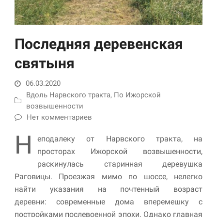
Последняя деревенская
святыня
06.03.2020
Вдоль Нарвского тракта
,
По Ижорской
Необходимые
возвышенности
Использование
Нет комментариев
этих файлов cookie
обязательно. Они
Н
еподалеку от Нарвского тракта, на
необходимы для
просторах Ижорской возвышенности,
функционирования
веб-сайта.
раскинулась старинная деревушка
Раговицы. Проезжая мимо по шоссе, нелегко
найти указания на почтенный возраст
Статистика и
деревни: современные дома вперемешку с
аналитика
Для того чтобы
постройками послевоенной эпохи. Однако главная