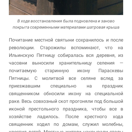
В ходе восстановления была подновлена и заново
покрыта современными материалами шатровая крыша
Почитание местной святыни сохранилось и после
революции. Старожилы вспоминают, что на
Ильинскую Пятницу собиралась вся деревня, из
часовни выносили хранительницу селения —
почитаемую старинную икону Параскевы
Пятницы. С молитвой все селяне вслед за
приезжавшим специально на праздник
священником обносили икону на специальной
раке. Весь совхозный скот прогоняли под большой
иконой престольного праздника, чтобы все в
хозяйстве ладилось. После крестного хода
священник ходил по до­мам, служил молебны,
крестил де­тей. Местные жители накрывали столы