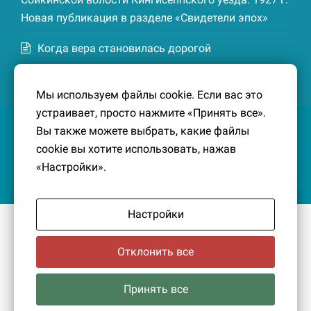
Новая публикация в разделе «Свидетели эпох»
Когда вера становилась дорогой
Список домохозяев деревни Маттия
Мы используем файлы cookie. Если вас это
Котельской волости Кингисеппского уезда. 1926-
устраивает, просто нажмите «Принять все».
27 гг. Новая публикация в разделе «Свидетели
Вы также можете выбрать, какие файлы
эпох»
cookie вы хотите использовать, нажав
«Настройки».
Настройки
© 2016-2026
Южный берег Финского залива
– Кусочек
малой Родины, без которого трудно представить себе
Отклонить все
историко-культурный ландшафт Петербурга и
Ленинградской области.
Политика конфиденциальности
|
Создание сайта:
Принять все
PavelDesign