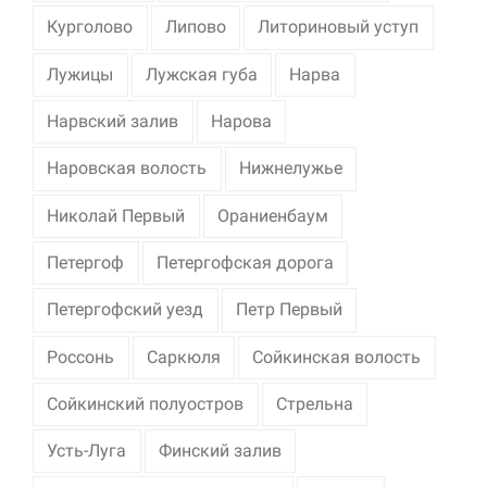
Курголово
Липово
Литориновый уступ
Лужицы
Лужская губа
Нарва
Нарвский залив
Нарова
Наровская волость
Нижнелужье
Николай Первый
Ораниенбаум
Петергоф
Петергофская дорога
Петергофский уезд
Петр Первый
Россонь
Саркюля
Сойкинская волость
Сойкинский полуостров
Стрельна
Усть-Луга
Финский залив